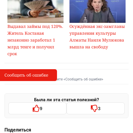
Выдавал займы под 120%.
Осуждённая экс-замглавы
Житель Костаная
управления культуры
незаконно заработал 1
Алматы Наиля Мулюкова
млрд тенге и получил
вышла на свободу
срок
Сообщить об ошибке
Сообщить об опечатке
I
Выделите фрагмент и нажмите «Сообщить об ошибке»
Была ли эта статья полезной?
9
3
Поделиться