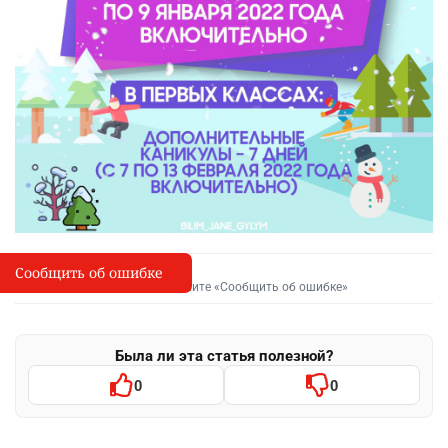
Сообщить об ошибке
Сообщить об опечатке
I
Выделите фрагмент и нажмите «Сообщить об ошибке»
Была ли эта статья полезной?
0
0