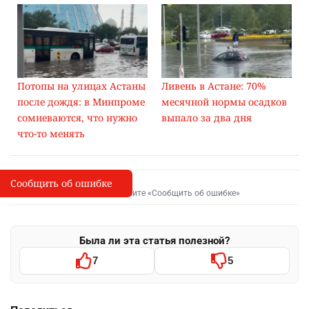
Потопы на улицах Астаны
Ливень в Астане: 70%
после дождя: в Минпроме
месячной нормы осадков
сомневаются, что нужно
выпало за два дня
что-то менять
Сообщить об ошибке
Сообщить об опечатке
I
Выделите фрагмент и нажмите «Сообщить об ошибке»
Была ли эта статья полезной?
7
5