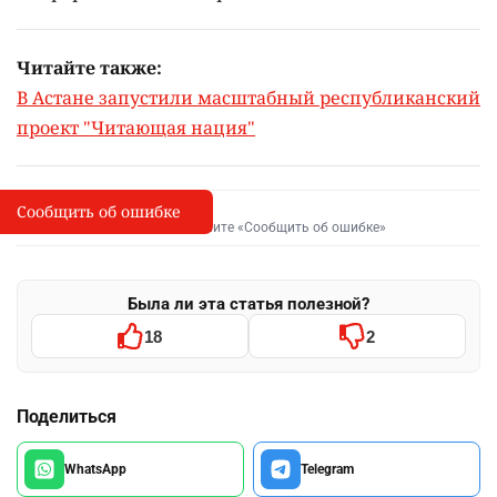
Читайте также:
В Астане запустили масштабный республиканский
проект "Читающая нация"
Сообщить об ошибке
Сообщить об опечатке
I
Выделите фрагмент и нажмите «Сообщить об ошибке»
Была ли эта статья полезной?
18
2
Поделиться
WhatsApp
Telegram