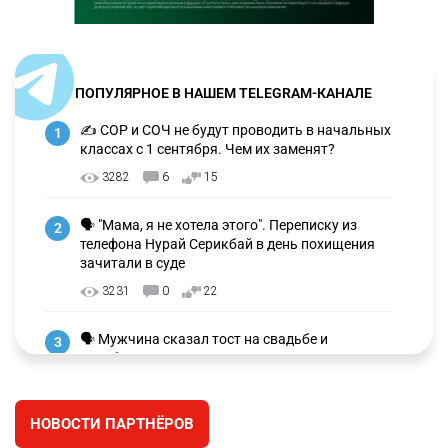
ПОПУЛЯРНОЕ В НАШЕМ TELEGRAM-КАНАЛЕ
✍️ СОР и СОЧ не будут проводить в начальных
1
классах с 1 сентября. Чем их заменят?
3282
6
15
🗣 "Мама, я не хотела этого". Переписку из
2
телефона Нурай Серикбай в день похищения
зачитали в суде
3231
0
22
🗣 Мужчина сказал тост на свадьбе и
3
заработал уголовное дело
3004
11
88
НОВОСТИ ПАРТНЁРОВ
🐏 Скота больше, а мясо дороже. Почему в
4