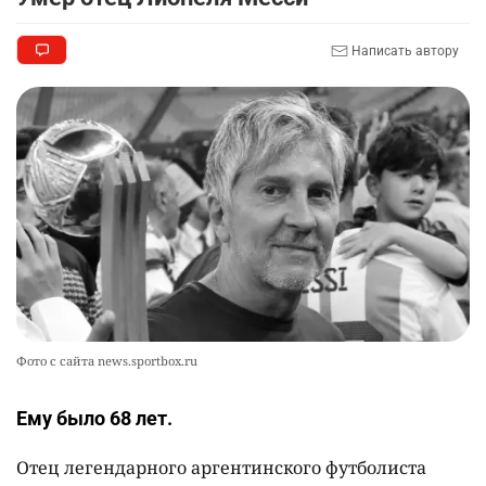
2740
0
11
Написать автору
🦻 Казахстанцы смогут получать слуховые
9
аппараты без инвалидности
2443
2
26
💻 В школах Казахстана изменили название и
10
содержание некоторых предметов
2470
3
19
Фото с сайта news.sportbox.ru
Ему было 68 лет.
Отец легендарного аргентинского футболиста