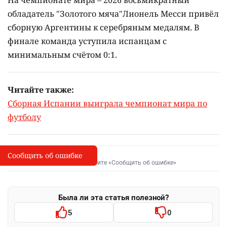
На чемпионате мира – 2026 восьмикратный
обладатель "Золотого мяча"Лионель Месси привёл
сборную Аргентины к серебряным медалям. В
финале команда уступила испанцам с
минимальным счётом 0:1.
Читайте также:
Сборная Испании выиграла чемпионат мира по
футболу
Сообщить об ошибке
Сообщить об опечатке
I
Выделите фрагмент и нажмите «Сообщить об ошибке»
Была ли эта статья полезной?
5
0