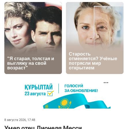
Казахстане продолжают расти цены на
баранину и конину
2676
5
18
⚠️ Доброе утро, друзья! Предлагаем обзор
5
главных новостей за 4 августа
2787
0
1
🗣Глава государства направил телеграмму
6
соболезнования родным и близким Халық
қаһарманы Ивана Гапича
2770
2
42
🇫🇷 Клуб ПСЖ объявил об открытии своей
7
футбольной академии в Астане
2816
2
40
🚗 Казахстанцев убедили оформить
8
8 августа 2026, 17:48
автокредиты за вознаграждение
Умер отец Лионеля Месси