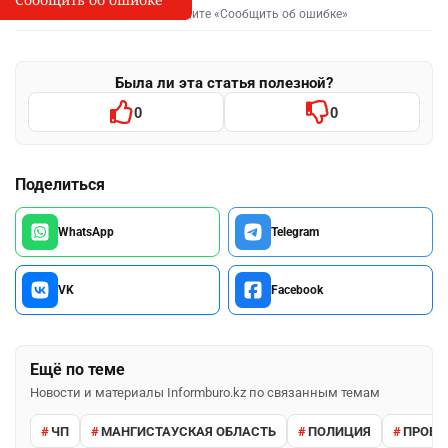
Выделите фрагмент и нажмите «Сообщить об ошибке»
Была ли эта статья полезной?
0
0
Поделиться
WhatsApp
Telegram
VK
Facebook
Ещё по теме
Новости и материалы Informburo.kz по связанным темам
ЧП
МАНГИСТАУСКАЯ ОБЛАСТЬ
ПОЛИЦИЯ
ПРОВЕ