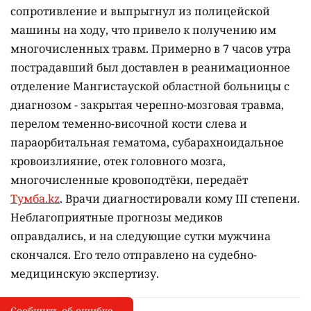
сопротивление и выпрыгнул из полицейской
машины на ходу, что привело к получению им
многочисленных травм. Примерно в 7 часов утра
пострадавший был доставлен в реанимационное
отделение Мангистауской областной больницы с
диагнозом - закрытая черепно-мозговая травма,
перелом теменно-височной кости слева и
параорбитальная гематома, субарахноидальное
кровоизлияние, отек головного мозга,
многочисленные кровоподтёки, передаёт
Тумба.kz
. Врачи диагностировали кому III степени.
Неблагоприятные прогнозы медиков
оправдались, и на следующие сутки мужчина
скончался. Его тело отправлено на судебно-
медицинскую экспертизу.
Сообщить об ошибке
Сообщить об опечатке
I