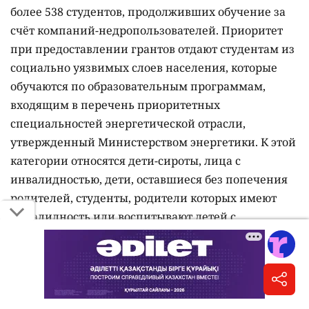
более 538 студентов, продолживших обучение за
счёт компаний-недропользователей. Приоритет
при предоставлении грантов отдают студентам из
социально уязвимых слоев населения, которые
обучаются по образовательным программам,
входящим в перечень приоритетных
специальностей энергетической отрасли,
утвержденный Министерством энергетики. К этой
категории относятся дети-сироты, лица с
инвалидностью, дети, оставшиеся без попечения
родителей, студенты, родители которых имеют
инвалидность или воспитывают детей с
инвалидностью, а также обучающиеся из
неполных и многодетных семей. Кроме того,
университет предоставляет собственные
образовательные гранты и скидки на оплату