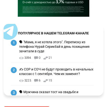
ПОПУЛЯРНОЕ В НАШЕМ TELEGRAM-КАНАЛЕ
🗣 "Мама, я не хотела этого". Переписку из
1
телефона Нурай Серикбай в день похищения
зачитали в суде
3094
0
21
✍️ СОР и СОЧ не будут проводить в начальных
2
классах с 1 сентября. Чем их заменят?
3223
6
15
🗣 Мужчина сказал тост на свадьбе и
3
заработал уголовное дело
2958
11
88