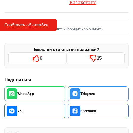
Казахстане
Сообщить об ошибке
Сообщить об опечатке
I
Выделите фрагмент и нажмите «Сообщить об ошибке»
Была ли эта статья полезной?
6
15
Поделиться
WhatsApp
Telegram
VK
Facebook