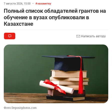
аппараты без инвалидности
7 августа 2026, 15:00
•
назаметку
2334
1
25
Полный список обладателей грантов на
обучение в вузах опубликовали в
💻 В школах Казахстана изменили название и
9
Казахстане
содержание некоторых предметов
2425
3
19
Написать автору
🏇 В Астане наказали мужчину, который ездил
10
верхом на лошади
2358
2
37
Фото Depositphotos.com