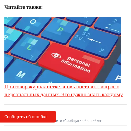
Читайте также:
Приговор журналистке вновь поставил вопрос о
персональных данных. Что нужно знать каждому
Сообщить об ошибке
Сообщить об опечатке
I
Выделите фрагмент и нажмите «Сообщить об ошибке»