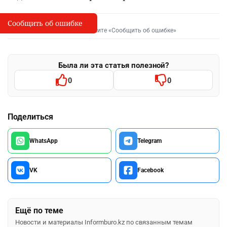
Сообщить об ошибке
Сообщить об опечатке
I
Выделите фрагмент и нажмите «Сообщить об ошибке»
Была ли эта статья полезной?
0
0
Поделиться
WhatsApp
Telegram
VK
Facebook
Ещё по теме
Новости и материалы Informburo.kz по связанным темам