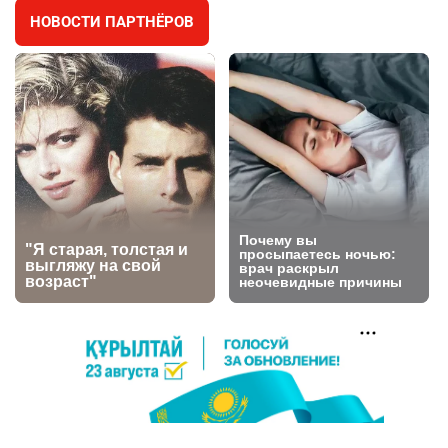
НОВОСТИ ПАРТНЁРОВ
⚠️ Доброе утро, друзья! Предлагаем обзор
4
главных новостей за 4 августа
2749
0
1
🗣Глава государства направил телеграмму
5
соболезнования родным и близким Халық
қаһарманы Ивана Гапича
2740
2
42
🇫🇷 Клуб ПСЖ объявил об открытии своей
6
футбольной академии в Астане
2786
2
40
🚗 Казахстанцев убедили оформить
7
автокредиты за вознаграждение
2715
0
11
🦻 Казахстанцы смогут получать слуховые
8