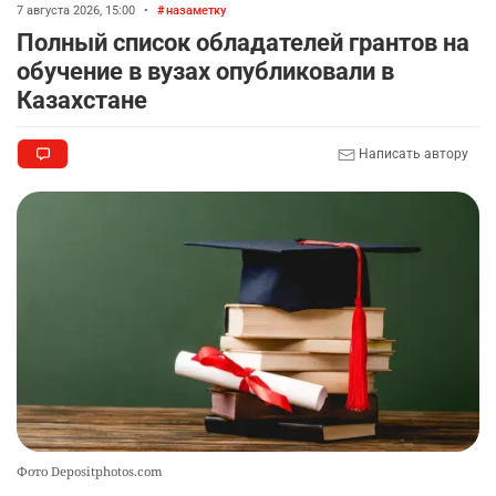
7 августа 2026, 15:00
•
назаметку
🦻 Казахстанцы смогут получать слуховые
8
Полный список обладателей грантов на
аппараты без инвалидности
обучение в вузах опубликовали в
2303
1
25
Казахстане
💻 В школах Казахстана изменили название и
9
Написать автору
содержание некоторых предметов
2396
3
18
🏇 В Астане наказали мужчину, который ездил
10
верхом на лошади
2345
2
37
Фото Depositphotos.com