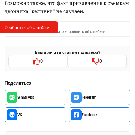
Возможно также, что факт привлечения к съёмкам
двойника "келинки" не случаен.
Сообщить об ошибке
Сообщить об опечатке
I
Выделите фрагмент и нажмите «Сообщить об ошибке»
Была ли эта статья полезной?
0
0
Поделиться
WhatsApp
Telegram
VK
Facebook