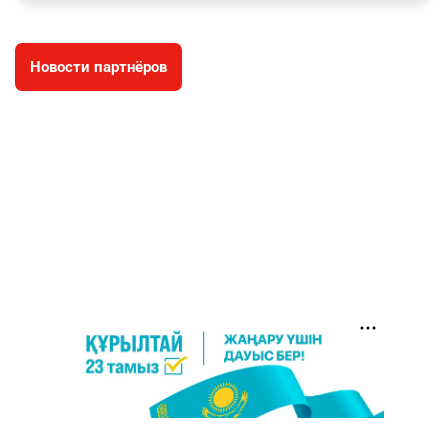
заработал уголовное дело
2935
11
88
Новости партнёров
⚠️ Доброе утро, друзья! Предлагаем обзор
4
главных новостей за 4 августа
2741
0
1
🗣Глава государства направил телеграмму
5
соболезнования родным и близким Халық
қаһарманы Ивана Гапича
2733
2
42
🇫🇷 Клуб ПСЖ объявил об открытии своей
6
футбольной академии в Астане
2773
2
40
🚗 Казахстанцев убедили оформить
7
автокредиты за вознаграждение
2711
0
11