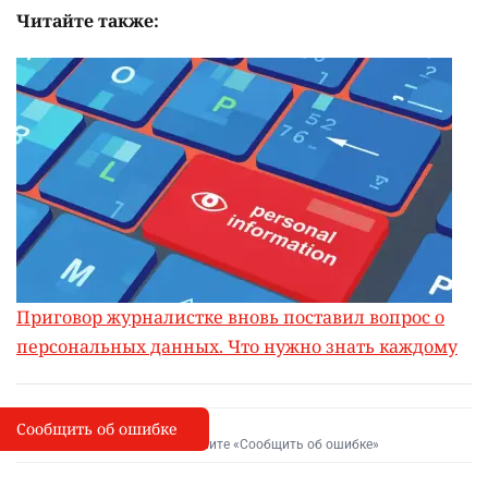
Читайте также:
Приговор журналистке вновь поставил вопрос о
персональных данных. Что нужно знать каждому
Сообщить об ошибке
Сообщить об опечатке
I
Выделите фрагмент и нажмите «Сообщить об ошибке»