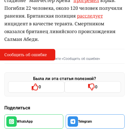
стадионе "Манчестер Арена"
прогремел
взрыв.
Погибли 22 человека, около 120 человек получили
ранения. Британская полиция
расследует
инцидент в качестве теракта. Смертником
оказался британец ливийского происхождения
Салман Абеди.
Сообщить об ошибке
Сообщить об опечатке
I
Выделите фрагмент и нажмите «Сообщить об ошибке»
Была ли эта статья полезной?
0
0
Поделиться
WhatsApp
Telegram