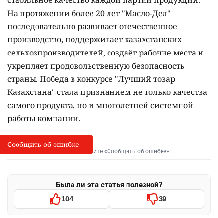
На протяжении более 20 лет "Масло-Дел"
последовательно развивает отечественное
производство, поддерживает казахстанских
сельхозпроизводителей, создаёт рабочие места и
укрепляет продовольственную безопасность
страны. Победа в конкурсе "Лучший товар
Казахстана" стала признанием не только качества
самого продукта, но и многолетней системной
работы компании.
Сообщить об ошибке
Сообщить об опечатке
I
Выделите фрагмент и нажмите «Сообщить об ошибке»
Была ли эта статья полезной?
104
39