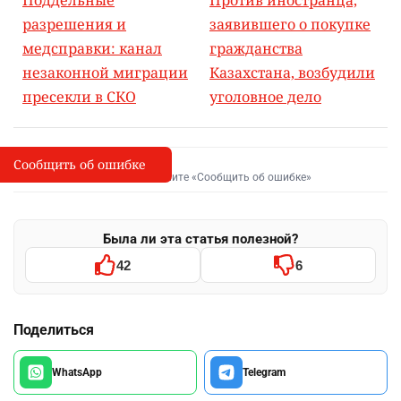
Поддельные
Против иностранца,
разрешения и
заявившего о покупке
медсправки: канал
гражданства
незаконной миграции
Казахстана, возбудили
пресекли в СКО
уголовное дело
Сообщить об ошибке
Сообщить об опечатке
I
Выделите фрагмент и нажмите «Сообщить об ошибке»
Была ли эта статья полезной?
42
6
Поделиться
WhatsApp
Telegram