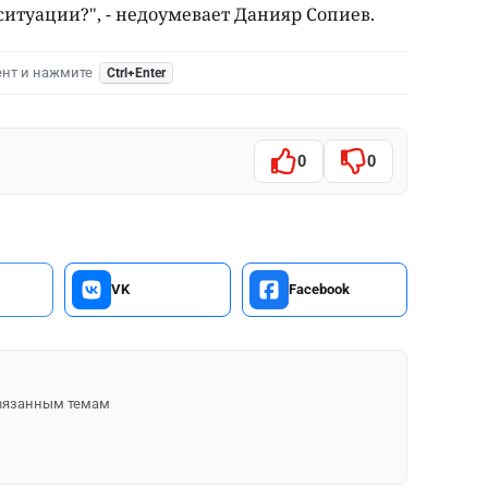
ситуации?", - недоумевает Данияр Сопиев.
ент и нажмите
Ctrl+Enter
0
0
VK
Facebook
 связанным темам