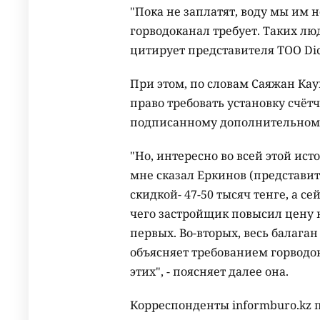
"Пока не заплатят, воду мы им н
горводоканал требует. Таких люде
цитирует представителя ТОО Dic
При этом, по словам Саяжан Ка
право требовать установку счёт
подписанному дополнительном
"Но, интересно во всей этой ист
мне сказал Еркинов (представи
скидкой- 47-50 тысяч тенге, а се
чего застройщик повысил цену н
первых. Во-вторых, весь балаг
объясняет требованием горводок
этих", - поясняет далее она.
Корреспонденты informburo.kz 