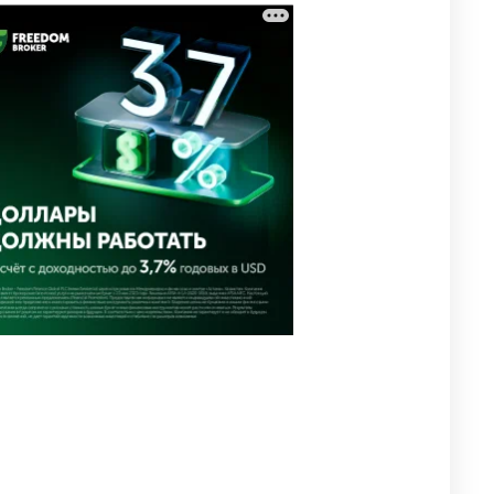
⚠️ Доброе утро, друзья!
3
Предлагаем обзор главных
новостей за 4 августа
2646
0
1
🗣Глава государства
4
направил телеграмму
соболезнования родным и
близким Халық қаһарманы
Ивана Гапича
2673
2
42
🇫🇷 Клуб ПСЖ объявил об
5
открытии своей футбольной
академии в Астане
2661
2
39
🚗 Казахстанцев убедили
6
оформить автокредиты за
вознаграждение