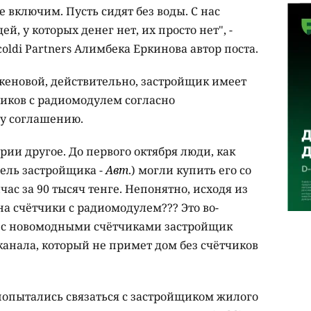
е включим. Пусть сидят без воды. С нас
й, у которых денег нет, их просто нет", -
oldi Partners Алимбека Еркинова автор поста.
укеновой, действительно, застройщик имеет
чиков с радиомодулем согласно
у соглашению.
ории другое. До первого октября люди, как
тель застройщика -
Авт
.) могли купить его со
йчас за 90 тысяч тенге. Непонятно, исходя из
а счётчики с радиомодулем??? Это во-
ан с новомодными счётчиками застройщик
анала, который не примет дом без счётчиков
попытались связаться с застройщиком жилого