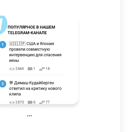
ПОПУЛЯРНОЕ В НАШЕМ
TELEGRAM-КАНАЛЕ
🇺🇸🇯🇵 США и Япония
1
провели совместную
интервенцию для спасения
иены
2644
1
16
💬 Димаш Кудайберген
2
ответил на критику нового
клипа
2670
6
77
❌ США готовят закон об
3
экстренном отключении ИИ
2707
1
39