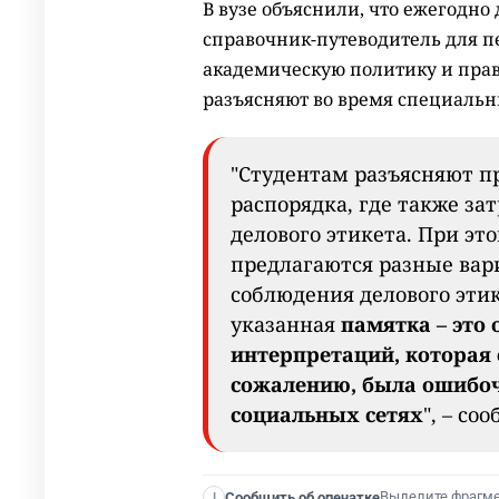
В вузе объяснили, что ежегодно 
справочник-путеводитель для п
академическую политику и прав
разъясняют во время специальн
"Студентам разъясняют п
распорядка, где также за
делового этикета. При эт
предлагаются разные ва
соблюдения делового этик
указанная
памятка – это
интерпретаций, которая 
сожалению, была ошибоч
социальных сетях
", – со
Выделите фрагм
Сообщить об опечатке
I