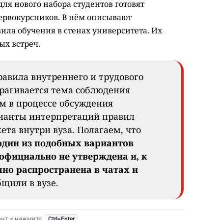
для нового набора студентов готовят
ервокурсников. В нём описывают
ила обучения в стенах университета. Их
ых встреч.
равила внутреннего и трудового
трагивается тема соблюдения
ом в процессе обсуждения
рианты интерпретаций правил
ета внутри вуза. Полагаем, что
 один из подобных вариантов
официально не утверждена и, к
но распространена в чатах и
общили в вузе.
ент и нажмите
Ctrl+Enter