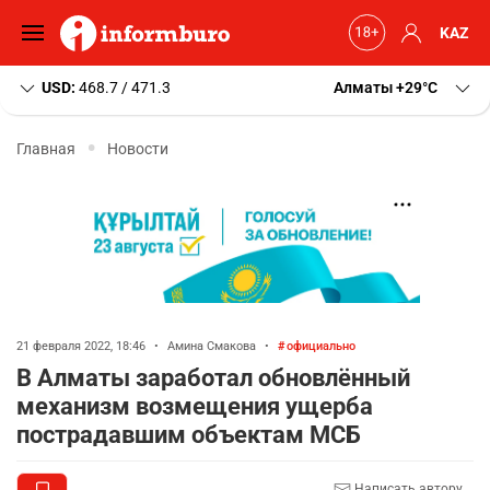
KAZ
USD:
468.7 / 471.3
Алматы
+29
C
Главная
Новости
21 февраля 2022, 18:46
•
Амина Смакова
•
официально
В Алматы заработал обновлённый
механизм возмещения ущерба
пострадавшим объектам МСБ
Написать автору