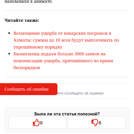
напомнили в акимате.
Читайте также:
Возмещение ущерба от январских погромов в
Алматы: суммы до 10 млн будут выплачивать по
упрощённому порядку
Бизнесмены подали больше 3000 заявок на
компенсацию ущерба, причинённого во время
беспорядков
Сообщить об ошибке
Сообщить об опечатке
I
Выделите фрагмент и нажмите «Сообщить об ошибке»
Была ли эта статья полезной?
0
0