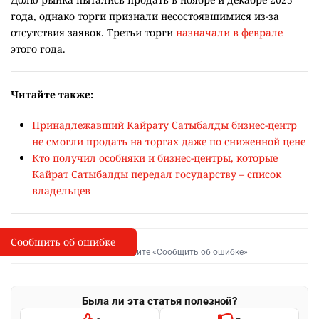
года, однако торги признали несостоявшимися из-за
отсутствия заявок. Третьи торги
назначали в феврале
этого года.
Читайте также:
Принадлежавший Кайрату Сатыбалды бизнес-центр
не смогли продать на торгах даже по сниженной цене
Кто получил особняки и бизнес-центры, которые
Кайрат Сатыбалды передал государству – список
владельцев
Сообщить об ошибке
Сообщить об опечатке
I
Выделите фрагмент и нажмите «Сообщить об ошибке»
Была ли эта статья полезной?