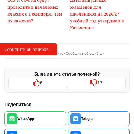
СОР и СОЧ не будут
Даты выпускных
проводить в начальных
экзаменов для
классах с 1 сентября. Чем
школьников на 2026/27
их заменят?
учебный год утвердили в
Казахстане
Сообщить об ошибке
Сообщить об опечатке
I
Выделите фрагмент и нажмите «Сообщить об ошибке»
Была ли эта статья полезной?
6
17
Поделиться
WhatsApp
Telegram