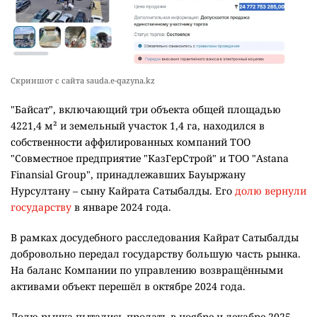
Скриншот с сайта sauda.e-qazyna.kz
"Байсат", включающий три объекта общей площадью
4221,4 м² и земельный участок 1,4 га, находился в
собственности аффилированных компаний ТОО
"Совместное предприятие "КазГерСтрой" и ТОО "Astana
Finansial Group", принадлежавших Бауыржану
Нурсултану – сыну Кайрата Сатыбалды. Его
долю вернули
государству
в январе 2024 года.
В рамках досудебного расследования Кайрат Сатыбалды
добровольно передал государству большую часть рынка.
На баланс Компании по управлению возвращёнными
активами объект перешёл в октябре 2024 года.
Долю рынка пытались продать в ноябре и декабре 2025