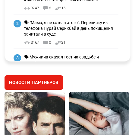
3247
6
15
🗣 "Мама, я не хотела этого". Переписку из
2
телефона Нурай Серикбай в день похищения
зачитали в суде
3167
0
21
🗣 Мужчина сказал тост на свадьбе и
3
заработал уголовное дело
2985
11
88
НОВОСТИ ПАРТНЁРОВ
🐏 Скота больше, а мясо дороже. Почему в
4
Казахстане продолжают расти цены на
баранину и конину
2641
5
17
⚠️ Доброе утро, друзья! Предлагаем обзор
5
главных новостей за 4 августа
2772
0
1