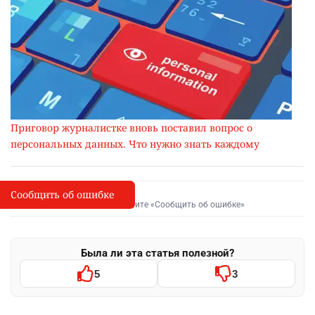
Приговор журналистке вновь поставил вопрос о
персональных данных. Что нужно знать каждому
Сообщить об ошибке
Сообщить об опечатке
I
Выделите фрагмент и нажмите «Сообщить об ошибке»
Была ли эта статья полезной?
5
3