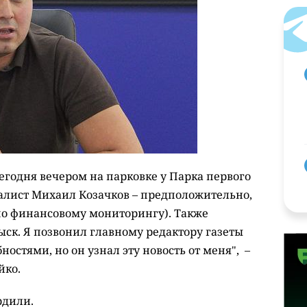
сегодня вечером на парковке у Парка первого
алист Михаил Козачков – предположительно,
по финансовому мониторингу). Также
быск. Я позвонил главному редактору газеты
ностями, но он узнал эту новость от меня", –
йко.
рдили.