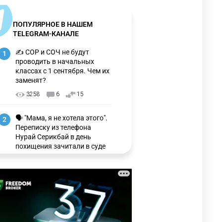
ПОПУЛЯРНОЕ В НАШЕМ
TELEGRAM-КАНАЛЕ
✍️ СОР и СОЧ не будут
1
проводить в начальных
классах с 1 сентября. Чем их
заменят?
3258
6
15
🗣 "Мама, я не хотела этого".
2
Переписку из телефона
Нурай Серикбай в день
похищения зачитали в суде
3189
0
21
🗣 Мужчина сказал тост на
3
свадьбе и заработал
уголовное дело
2988
11
88