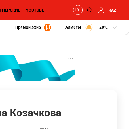
ТНЁРСКИЕ
YOUTUBE
KAZ
Алматы
+28
C
Прямой эфир
а Козачкова