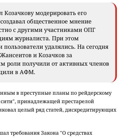
л Козачкову модерировать его
о создавал общественное мнение
стно с другими участниками ОПГ
циям журналиста. При этом
 пользователи удалялись. На сегодня
 Жансеитов и Козачков за
м роли получили от активных членов
бщили в АФМ.
ённым в преступные планы по рейдерскому
й сити", принадлежащей престарелой
иковал целый ряд статей, дискредитирующих
шал требования Закона "О средствах