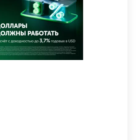
🐏 Скота больше, а мясо
4
дороже. Почему в
Казахстане продолжают
расти цены на баранину и
конину
2648
5
17
⚠️ Доброе утро, друзья!
5
Предлагаем обзор главных
новостей за 4 августа
2774
0
1
🗣Глава государства
6
направил телеграмму
соболезнования родным и
близким Халық қаһарманы
Ивана Гапича
2760
2
42