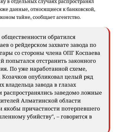
ку в отдельных случаях распространял
кже данные, относящиеся к банковской,
оном тайне, сообщает агентство.
к общественности обратился
ев о рейдерском захвате завода по
тары со стороны члена ОПГ Коспаева
ый попытался отстранить законного
ия. По уже наработанной схеме,
, Козачков опубликовал целый ряд
 владельца завода в глазах
м распространялись заведомо ложные
жителей Алматинской области
и якобы причастности потерпевшего
енному убийству", – говорится в