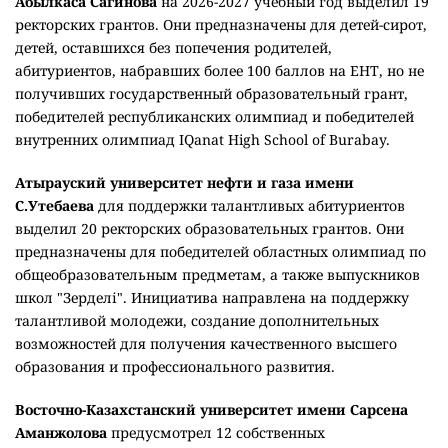
Абылкаса Сагинова
на 2026-2027 учебный год выделил 19
ректорских грантов. Они предназначены для детей-сирот,
детей, оставшихся без попечения родителей,
абитуриентов, набравших более 100 баллов на ЕНТ, но не
получивших государственный образовательный грант,
победителей республиканских олимпиад и победителей
внутренних олимпиад IQanat High School of Burabay.
Атырауский университет нефти и газа имени
С.Утебаева
для поддержки талантливых абитуриентов
выделил 20 ректорских образовательных грантов. Они
предназначены для победителей областных олимпиад по
общеобразовательным предметам, а также выпускников
школ "Зерделі". Инициатива направлена на поддержку
талантливой молодежи, создание дополнительных
возможностей для получения качественного высшего
образования и профессионального развития.
Восточно-Казахстанский университет имени Сарсена
Аманжолова
предусмотрел 12 собственных