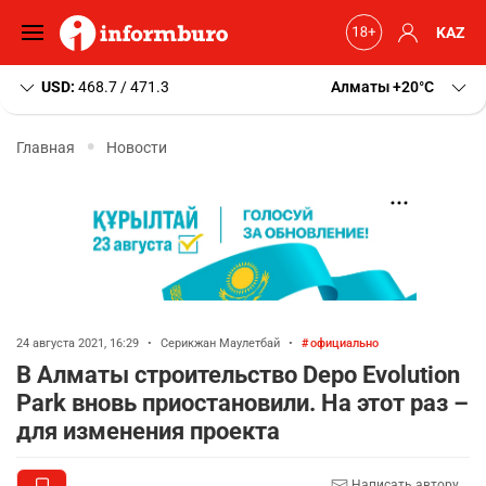
KAZ
USD:
468.7 / 471.3
Алматы
+20
C
Главная
Новости
24 августа 2021, 16:29
•
Серикжан Маулетбай
•
официально
В Алматы строительство Depo Evolution
Park вновь приостановили. На этот раз –
для изменения проекта
Написать автору