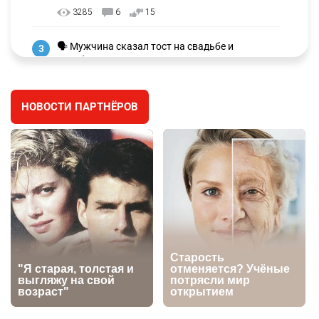
3285
6
15
🗣 Мужчина сказал тост на свадьбе и
3
заработал уголовное дело
3008
11
88
НОВОСТИ ПАРТНЁРОВ
🐏 Скота больше, а мясо дороже. Почему в
4
Казахстане продолжают расти цены на
баранину и конину
2678
5
18
⚠️ Доброе утро, друзья! Предлагаем обзор
5
главных новостей за 4 августа
2790
0
1
🗣Глава государства направил телеграмму
6
соболезнования родным и близким Халық
қаһарманы Ивана Гапича
2771
2
42