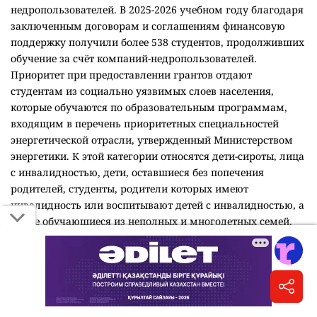
недропользователей. В 2025-2026 учебном году благодаря
заключенным договорам и соглашениям финансовую
поддержку получили более 538 студентов, продолживших
обучение за счёт компаний-недропользователей.
Приоритет при предоставлении грантов отдают
студентам из социально уязвимых слоев населения,
которые обучаются по образовательным программам,
входящим в перечень приоритетных специальностей
энергетической отрасли, утвержденный Министерством
энергетики. К этой категории относятся дети-сироты, лица
с инвалидностью, дети, оставшиеся без попечения
родителей, студенты, родители которых имеют
инвалидность или воспитывают детей с инвалидностью, а
также обучающиеся из неполных и многодетных семей.
Кроме того, университет предоставляет собственные
образовательные гранты и скидки на оплату обучения.
В Казахском национальном педагогическом
университете имени Абая
университетский грант могут
получить абитуриенты, набравшие не менее 100 баллов