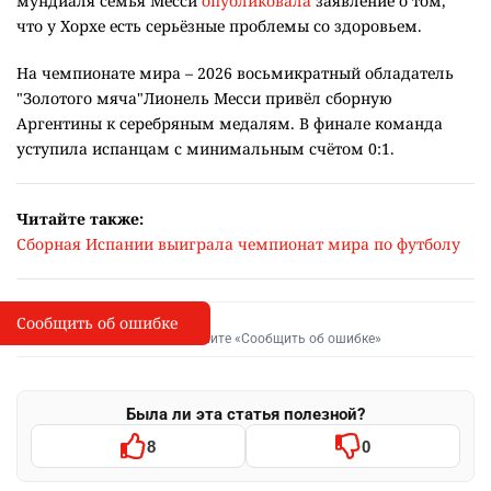
мундиаля семья Месси
опубликовала
заявление о том,
что у Хорхе есть серьёзные проблемы со здоровьем.
На чемпионате мира – 2026 восьмикратный обладатель
"Золотого мяча"Лионель Месси привёл сборную
Аргентины к серебряным медалям. В финале команда
уступила испанцам с минимальным счётом 0:1.
Читайте также:
Сборная Испании выиграла чемпионат мира по футболу
Сообщить об ошибке
Сообщить об опечатке
I
Выделите фрагмент и нажмите «Сообщить об ошибке»
Была ли эта статья полезной?
8
0