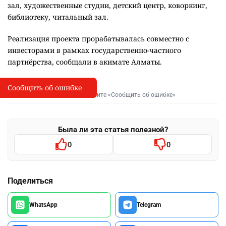
зал, художественные студии, детский центр, коворкинг,
библиотеку, читальный зал.
Реализация проекта прорабатывалась совместно с
инвесторами в рамках государственно-частного
партнёрства, сообщали в акимате Алматы.
Сообщить об ошибке
Сообщить об опечатке
I
Выделите фрагмент и нажмите «Сообщить об ошибке»
Была ли эта статья полезной?
0
0
Поделиться
WhatsApp
Telegram