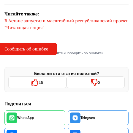
Читайте также:
В Астане запустили масштабный республиканский проект
"Читающая нация"
Сообщить об ошибке
Сообщить об опечатке
I
Выделите фрагмент и нажмите «Сообщить об ошибке»
Была ли эта статья полезной?
19
2
Поделиться
WhatsApp
Telegram