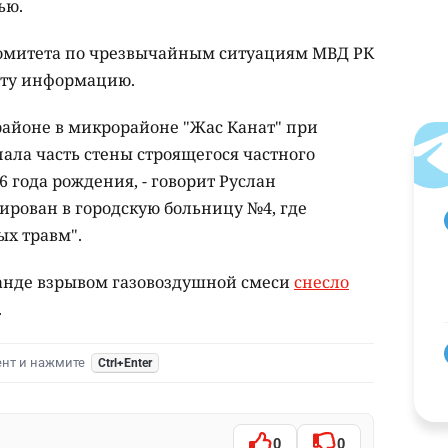
нью.
омитета по чрезвычайным ситуациям МВД РК
эту информацию.
 районе в микрорайоне "Жас Канат" при
ала часть стены строящегося частного
 года рождения, - говорит Руслан
ирован в городскую больницу №4, где
ых травм".
ганде взрывом газовоздушной смеси
снесло
.
ент и нажмите
Ctrl+Enter
0
0