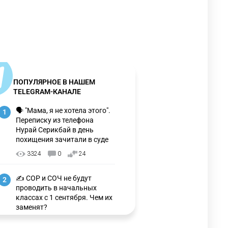
ПОПУЛЯРНОЕ В НАШЕМ
TELEGRAM-КАНАЛЕ
🗣 "Мама, я не хотела этого".
1
Переписку из телефона
Нурай Серикбай в день
похищения зачитали в суде
3324
0
24
✍️ СОР и СОЧ не будут
2
проводить в начальных
классах с 1 сентября. Чем их
заменят?
3333
6
15