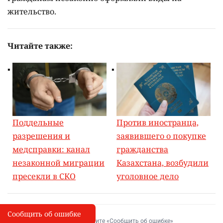
жительство.
Читайте также:
Поддельные
Против иностранца,
разрешения и
заявившего о покупке
медсправки: канал
гражданства
незаконной миграции
Казахстана, возбудили
пресекли в СКО
уголовное дело
Сообщить об ошибке
Сообщить об опечатке
I
Выделите фрагмент и нажмите «Сообщить об ошибке»