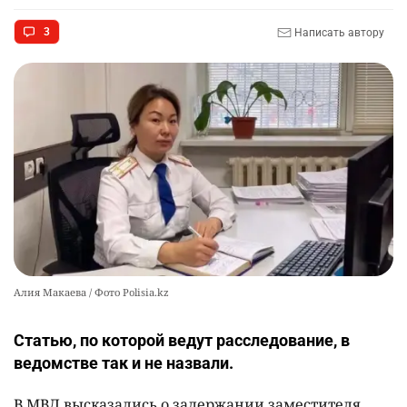
🩷 🚛 Wildberries построит склады в Астане и
9
Алматы. Почему это важно для логистики
3
Написать автору
Казахстана
2385
3
50
🇫🇷 Клуб ПСЖ объявил об открытии своей
10
футбольной академии в Астане
2569
2
38
Алия Макаева / Фото Polisia.kz
Статью, по которой ведут расследование, в
ведомстве так и не назвали.
В МВД высказались о задержании заместителя