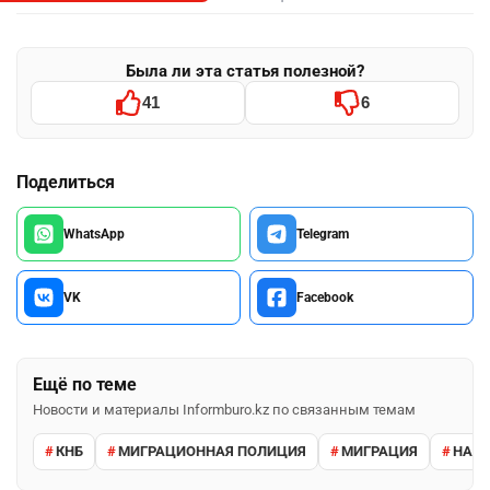
Была ли эта статья полезной?
41
6
Поделиться
WhatsApp
Telegram
VK
Facebook
Ещё по теме
Новости и материалы Informburo.kz по связанным темам
КНБ
МИГРАЦИОННАЯ ПОЛИЦИЯ
МИГРАЦИЯ
НАРУ