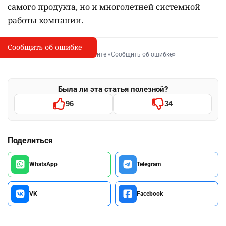
самого продукта, но и многолетней системной
работы компании.
Сообщить об ошибке
Сообщить об опечатке
I
Выделите фрагмент и нажмите «Сообщить об ошибке»
Была ли эта статья полезной?
96
34
Поделиться
WhatsApp
Telegram
VK
Facebook