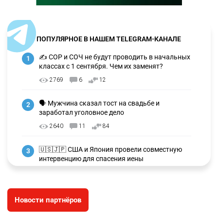
ПОПУЛЯРНОЕ В НАШЕМ TELEGRAM-КАНАЛЕ
✍️ СОР и СОЧ не будут проводить в начальных
1
классах с 1 сентября. Чем их заменят?
2769
6
12
🗣 Мужчина сказал тост на свадьбе и
2
заработал уголовное дело
2640
11
84
🇺🇸🇯🇵 США и Япония провели совместную
3
интервенцию для спасения иены
2666
1
16
💬 Димаш Кудайберген ответил на критику
4
Новости партнёров
нового клипа