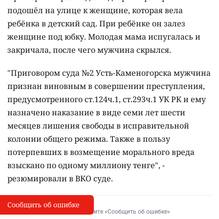
подошёл на улице к женщине, которая вела
ребёнка в детский сад. При ребёнке он залез
женщине под юбку. Молодая мама испугалась и
закричала, после чего мужчина скрылся.
"Приговором суда №2 Усть-Каменогорска мужчина
признан виновным в совершении преступления,
предусмотренного ст.124ч.1, ст.293ч.1 УК РК и ему
назначено наказание в виде семи лет шести
месяцев лишения свободы в исправительной
колонии общего режима. Также в пользу
потерпевших в возмещение морального вреда
взыскано по одному миллиону тенге", -
резюмировали в ВКО суде.
Сообщить об ошибке
Сообщить об опечатке
I
Выделите фрагмент и нажмите «Сообщить об ошибке»