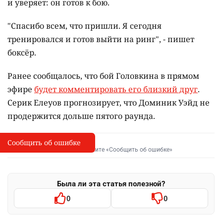
и уверяет: он готов к бою.
"Спасибо всем, что пришли. Я сегодня
тренировался и готов выйти на ринг", - пишет
боксёр.
Ранее сообщалось, что бой Головкина в прямом
эфире
будет комментировать его близкий друг
.
Серик Елеуов прогнозирует, что Доминик Уэйд не
продержится дольше пятого раунда.
Сообщить об ошибке
Сообщить об опечатке
I
Выделите фрагмент и нажмите «Сообщить об ошибке»
Была ли эта статья полезной?
0
0