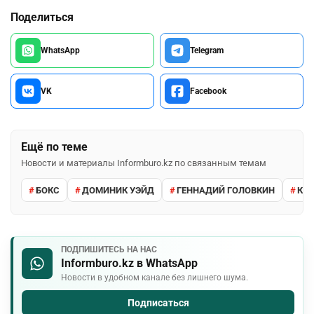
Поделиться
WhatsApp
Telegram
VK
Facebook
Ещё по теме
Новости и материалы Informburo.kz по связанным темам
БОКС
ДОМИНИК УЭЙД
ГЕННАДИЙ ГОЛОВКИН
КАЙ
ПОДПИШИТЕСЬ НА НАС
Informburo.kz в WhatsApp
Новости в удобном канале без лишнего шума.
Подписаться