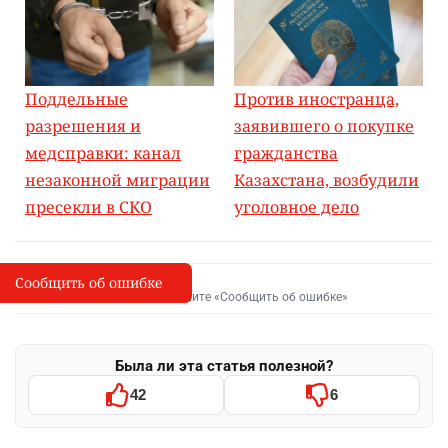
Поддельные
Против иностранца,
разрешения и
заявившего о покупке
медсправки: канал
гражданства
незаконной миграции
Казахстана, возбудили
пресекли в СКО
уголовное дело
Сообщить об ошибке
Сообщить об опечатке
I
Выделите фрагмент и нажмите «Сообщить об ошибке»
Была ли эта статья полезной?
42
6