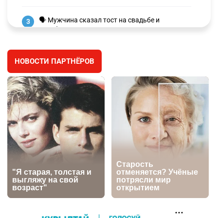
🗣 Мужчина сказал тост на свадьбе и
3
заработал уголовное дело
3044
11
88
НОВОСТИ ПАРТНЁРОВ
🐏 Скота больше, а мясо дороже. Почему в
4
Казахстане продолжают расти цены на
баранину и конину
2746
5
18
⚠️ Доброе утро, друзья! Предлагаем обзор
5
главных новостей за 4 августа
2830
0
1
🗣Глава государства направил телеграмму
6
соболезнования родным и близким Халық
қаһарманы Ивана Гапича
2800
2
42