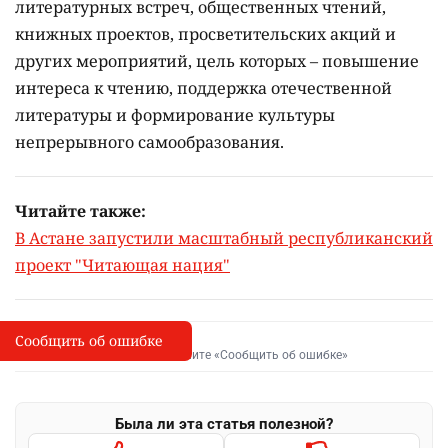
литературных встреч, общественных чтений,
книжных проектов, просветительских акций и
других мероприятий, цель которых –
повышение
интереса к чтению, поддержка отечественной
литературы и формирование культуры
непрерывного самообразования.
Читайте также:
В Астане запустили масштабный республиканский
проект "Читающая нация"
Сообщить об ошибке
Сообщить об опечатке
I
Выделите фрагмент и нажмите «Сообщить об ошибке»
Была ли эта статья полезной?