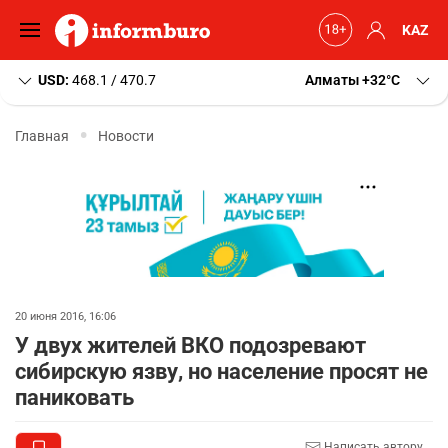
KAZ
USD:
468.1 / 470.7
Алматы
+32
C
Главная
Новости
20 июня 2016, 16:06
У двух жителей ВКО подозревают
сибирскую язву, но население просят не
паниковать
Написать автору