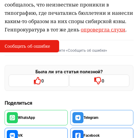
сообщалось, что неизвестные проникли в
типографию, где печатались бюллетени и нанесли
каким-то образом на них споры сибирской язвы.
Генпрокуратура в тот же день
опровергла слухи
.
Сообщить об ошибке
Сообщить об опечатке
I
Выделите фрагмент и нажмите «Сообщить об ошибке»
Была ли эта статья полезной?
0
0
Поделиться
WhatsApp
Telegram
VK
Facebook