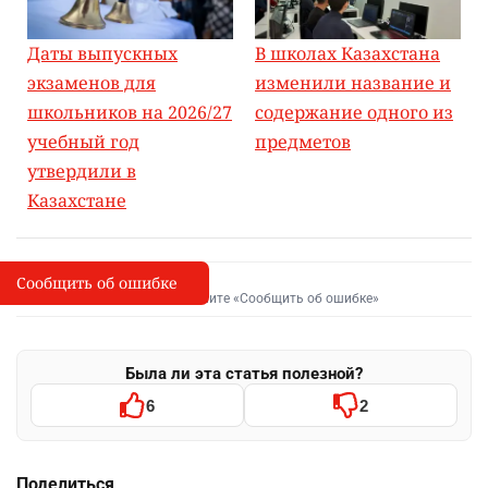
Даты выпускных
В школах Казахстана
экзаменов для
изменили название и
школьников на 2026/27
содержание одного из
учебный год
предметов
утвердили в
Казахстане
Сообщить об ошибке
Сообщить об опечатке
I
Выделите фрагмент и нажмите «Сообщить об ошибке»
Была ли эта статья полезной?
6
2
Поделиться