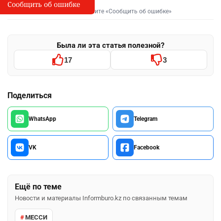
Сообщить об ошибке
Сообщить об опечатке
I
Выделите фрагмент и нажмите «Сообщить об ошибке»
Была ли эта статья полезной?
17
3
Поделиться
WhatsApp
Telegram
VK
Facebook
Ещё по теме
Новости и материалы Informburo.kz по связанным темам
МЕССИ