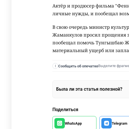
Актёр и продюсер фильма "Фени
личные нужды, и пообещал возм
В свою очередь министр культу
Жаманкулов просил прощения з
пообещал помочь Тунгышбаю Жа
материальный ущерб или заплати
Выделите фрагм
Сообщить об опечатке
I
Была ли эта статья полезной?
Поделиться
WhatsApp
Telegram