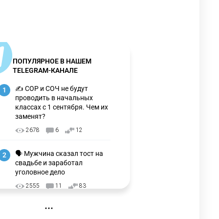
ПОПУЛЯРНОЕ В НАШЕМ
TELEGRAM-КАНАЛЕ
✍️ СОР и СОЧ не будут
1
проводить в начальных
классах с 1 сентября. Чем их
заменят?
2678
6
12
🗣 Мужчина сказал тост на
2
свадьбе и заработал
уголовное дело
2555
11
83
🇺🇸🇯🇵 США и Япония
3
провели совместную