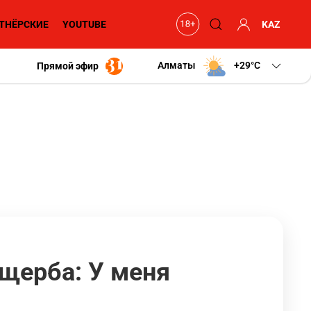
ТНЁРСКИЕ
YOUTUBE
KAZ
Алматы
+29
C
Прямой эфир
щерба: У меня