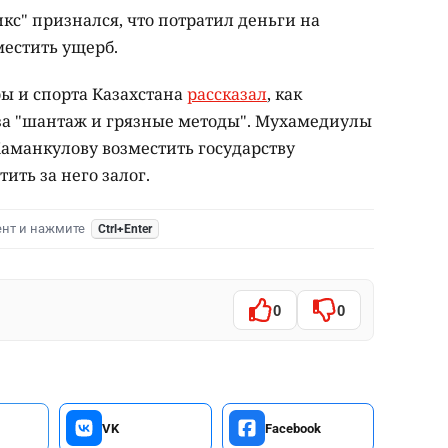
кс" признался, что потратил деньги на
естить ущерб.
ры и спорта Казахстана
рассказал
, как
а "шантаж и грязные методы". Мухамедиулы
манкулову возместить государству
ть за него залог.
ент и нажмите
Ctrl+Enter
0
0
VK
Facebook