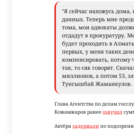
"Я сейчас нахожусь дома,
данных. Теперь мне предс
тома, мои адвокаты должн
отдадут в прокуратуру. М
будет проходить в Алматы
первых, у меня таких дене
компенсировать, потому ч
так, то сяк говорят. Снач
миллионов, а потом 53, за
Тунгышбай Жаманкулов.
Глава Агентства по делам госс
Кожамжаров ранее
озвучил
сумм
Актёра
задержали
по подозрени