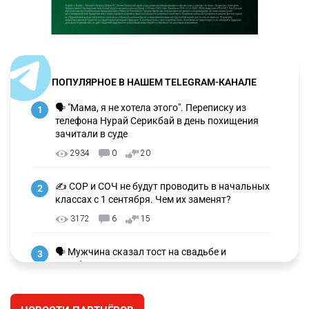
ПОПУЛЯРНОЕ В НАШЕМ TELEGRAM-КАНАЛЕ
🗣 "Мама, я не хотела этого". Переписку из
1
телефона Нурай Серикбай в день похищения
зачитали в суде
2934
0
20
✍️ СОР и СОЧ не будут проводить в начальных
2
классах с 1 сентября. Чем их заменят?
3172
6
15
🗣 Мужчина сказал тост на свадьбе и
3
заработал уголовное дело
2899
11
88