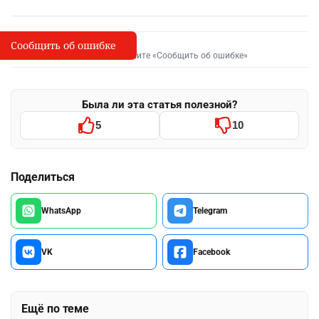
Сообщить об ошибке
Сообщить об опечатке
I
Выделите фрагмент и нажмите «Сообщить об ошибке»
Была ли эта статья полезной?
5
10
Поделиться
WhatsApp
Telegram
VK
Facebook
Ещё по теме