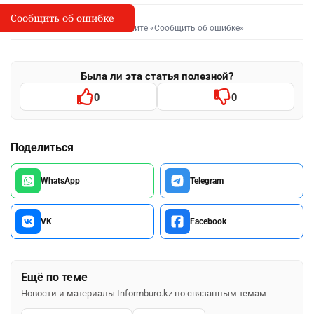
Сообщить об ошибке
Сообщить об опечатке
I
Выделите фрагмент и нажмите «Сообщить об ошибке»
Была ли эта статья полезной?
0
0
Поделиться
WhatsApp
Telegram
VK
Facebook
Ещё по теме
Новости и материалы Informburo.kz по связанным темам