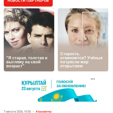
НОВОСТИ ПАРТНЁРОВ
⚠️ Доброе утро, друзья! Предлагаем обзор
4
главных новостей за 4 августа
2715
0
1
🗣Глава государства направил телеграмму
5
соболезнования родным и близким Халық
қаһарманы Ивана Гапича
2717
2
42
🇫🇷 Клуб ПСЖ объявил об открытии своей
6
футбольной академии в Астане
2752
2
39
🚗 Казахстанцев убедили оформить
7
автокредиты за вознаграждение
2701
0
11
💻 В школах Казахстана изменили название и
8
содержание некоторых предметов
7 августа 2026, 15:00
•
назаметку