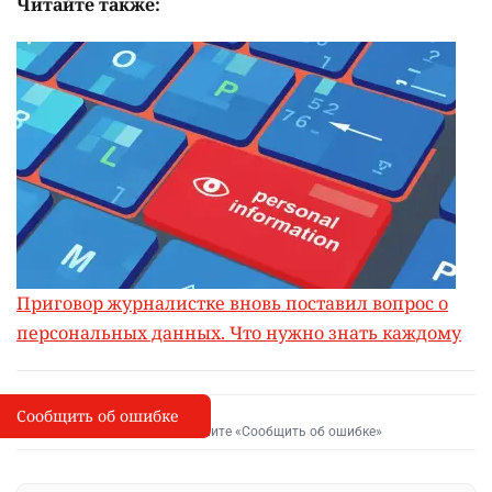
Читайте также:
Приговор журналистке вновь поставил вопрос о
персональных данных. Что нужно знать каждому
Сообщить об ошибке
Сообщить об опечатке
I
Выделите фрагмент и нажмите «Сообщить об ошибке»