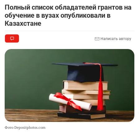
2345
3
18
Полный список обладателей грантов на
обучение в вузах опубликовали в
🏇 В Астане наказали мужчину, который ездил
9
Казахстане
верхом на лошади
2316
2
37
Написать автору
📹 В семи турмаршрутах Бурабая
10
устанавливают поворотные камеры с
видеоаналитикой
2310
1
21
Фото Depositphotos.com