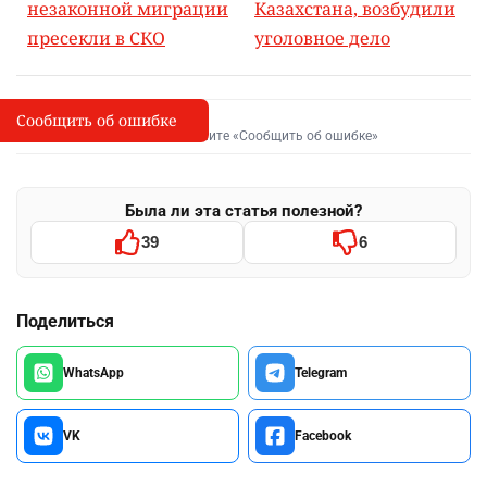
незаконной миграции
Казахстана, возбудили
пресекли в СКО
уголовное дело
Сообщить об ошибке
Сообщить об опечатке
I
Выделите фрагмент и нажмите «Сообщить об ошибке»
Была ли эта статья полезной?
39
6
Поделиться
WhatsApp
Telegram
VK
Facebook