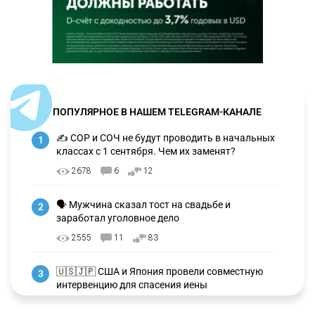
ПОПУЛЯРНОЕ В НАШЕМ TELEGRAM-КАНАЛЕ
✍️ СОР и СОЧ не будут проводить в начальных
1
классах с 1 сентября. Чем их заменят?
2678
6
12
🗣 Мужчина сказал тост на свадьбе и
2
заработал уголовное дело
2555
11
83
🇺🇸🇯🇵 США и Япония провели совместную
3
интервенцию для спасения иены
2658
1
16