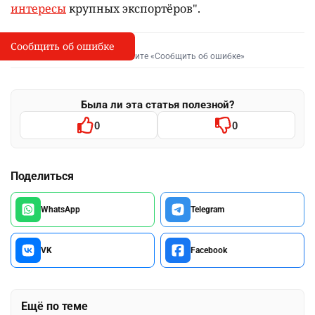
интересы
крупных экспортёров".
Сообщить об ошибке
Сообщить об опечатке
I
Выделите фрагмент и нажмите «Сообщить об ошибке»
Была ли эта статья полезной?
0
0
Поделиться
WhatsApp
Telegram
VK
Facebook
Ещё по теме