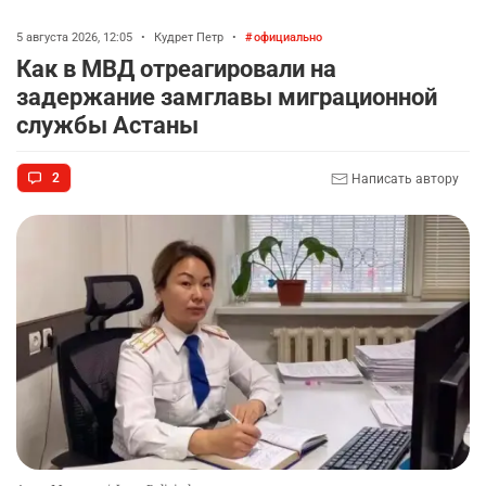
обещают власти Алматы
2320
1
16
5 августа 2026, 12:05
•
Кудрет Петр
•
официально
Как в МВД отреагировали на
🩷 🚛 Wildberries построит склады в Астане и
9
задержание замглавы миграционной
Алматы. Почему это важно для логистики
службы Астаны
Казахстана
2361
3
49
2
Написать автору
🇫🇷 Клуб ПСЖ объявил об открытии своей
10
футбольной академии в Астане
2542
2
38