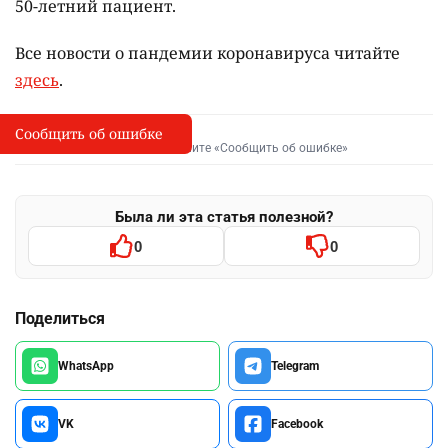
50-летний пациент.
Все новости о пандемии коронавируса читайте
здесь
.
Сообщить об ошибке
Сообщить об опечатке
I
Выделите фрагмент и нажмите «Сообщить об ошибке»
Была ли эта статья полезной?
0
0
Поделиться
WhatsApp
Telegram
VK
Facebook