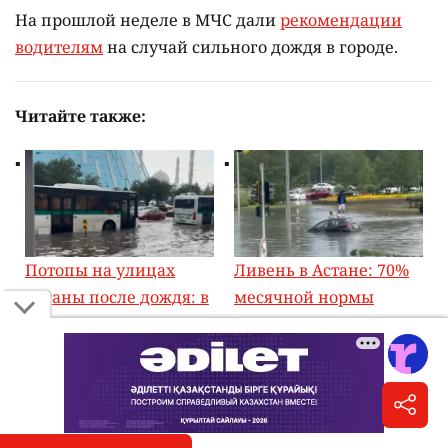
На прошлой неделе в МЧС дали
рекомендации
водителям
на случай сильного дождя в городе.
Читайте также:
Потопы на улицах
Ливень в Астане: 70%
Астаны после дождя: в
месячной нормы
Минпроме
осадков выпало за два
сомневаются, что
дня
нужно что-то менять