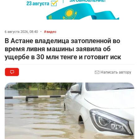
2729
6
77
🐏 Скота больше, а мясо дороже. Почему в
8
Казахстане продолжают расти цены на
баранину и конину
6 августа 2026, 08:40
•
видео
2485
5
17
В Астане владелица затопленной во
время ливня машины заявила об
🗣 620 человек освободили из колоний по
9
ущербе в 30 млн тенге и готовит иск
амнистии
2368
3
19
Написать автору
🏠 Оправданному пастуху из Актобе подарили
10
квартиру
2361
7
72