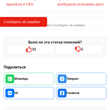
пресекли в СКО
возбудили уголовное дело
Сообщить об ошибке
Сообщить об опечатке
I
Выделите фрагмент и нажмите «Сообщить об ошибке»
Была ли эта статья полезной?
33
5
Поделиться
WhatsApp
Telegram
VK
Facebook