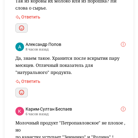
Так из коровы их молоко или из порошка? Ни
слова о сырье.
Ответить
Александр Попов
8 часов назад
Да, знаем такое. Хранится после вскрытия пару
месяцев. Отличный показатель для
"натурального" продукта.
Ответить
Карим-Султан Беспаев
6 часов назад
Молочный продукт "Петропавловское" не плохое ,
но
по качеству уступает "Зенченко" и "Родина" !