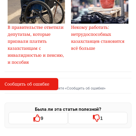
В правительстве ответили
Некому работать:
депутатам, которые
нетрудоспособных
призвали платить
казахстанцев становится
казахстанцам с
всё больше
инвалидностью и пенсию,
и пособия
Сообщить об ошибке
Сообщить об опечатке
I
Выделите фрагмент и нажмите «Сообщить об ошибке»
Была ли эта статья полезной?
9
1