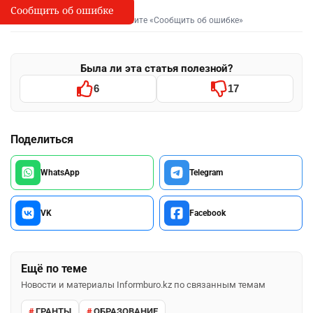
Сообщить об ошибке
Сообщить об опечатке
I
Выделите фрагмент и нажмите «Сообщить об ошибке»
Была ли эта статья полезной?
6
17
Поделиться
WhatsApp
Telegram
VK
Facebook
Ещё по теме
Новости и материалы Informburo.kz по связанным темам
ГРАНТЫ
ОБРАЗОВАНИЕ