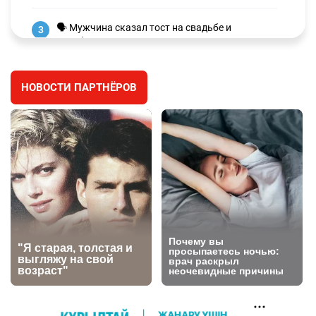
🗣 Мужчина сказал тост на свадьбе и
3
заработал уголовное дело
2985
11
88
НОВОСТИ ПАРТНЁРОВ
🐏 Скота больше, а мясо дороже. Почему в
4
Казахстане продолжают расти цены на
баранину и конину
2641
5
17
⚠️ Доброе утро, друзья! Предлагаем обзор
5
главных новостей за 4 августа
2771
0
1
🗣Глава государства направил телеграмму
6
соболезнования родным и близким Халық
қаһарманы Ивана Гапича
2757
2
42