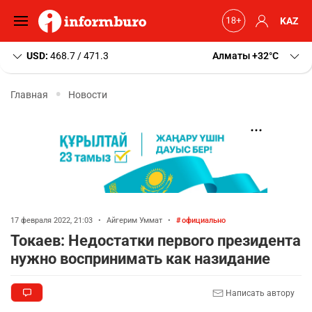
KAZ
USD:
468.7 / 471.3
Алматы
+32
C
Главная
Новости
17 февраля 2022, 21:03
•
Айгерим Уммат
•
официально
Токаев: Недостатки первого президента
нужно воспринимать как назидание
Написать автору