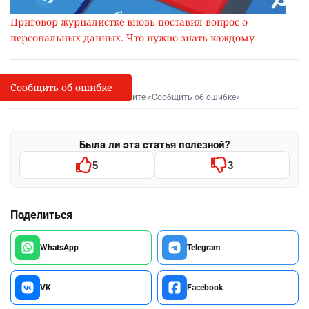
Приговор журналистке вновь поставил вопрос о
персональных данных. Что нужно знать каждому
Сообщить об ошибке
Сообщить об опечатке
I
Выделите фрагмент и нажмите «Сообщить об ошибке»
Была ли эта статья полезной?
5
3
Поделиться
WhatsApp
Telegram
VK
Facebook