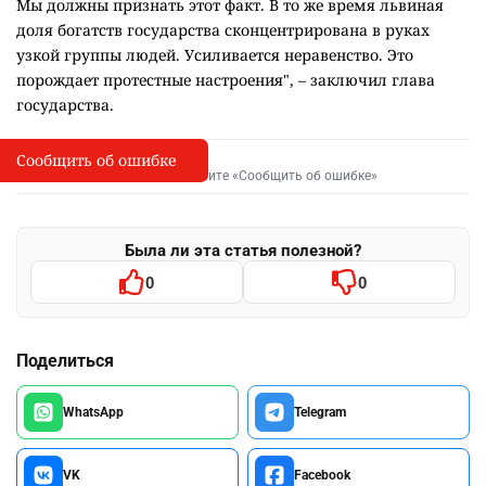
Мы должны признать этот факт. В то же время львиная
доля богатств государства сконцентрирована в руках
узкой группы людей. Усиливается неравенство. Это
порождает протестные настроения", – заключил глава
государства.
Сообщить об ошибке
Сообщить об опечатке
I
Выделите фрагмент и нажмите «Сообщить об ошибке»
Была ли эта статья полезной?
0
0
Поделиться
WhatsApp
Telegram
VK
Facebook