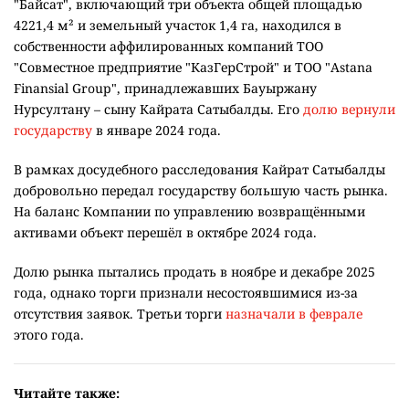
"Байсат", включающий три объекта общей площадью
4221,4 м² и земельный участок 1,4 га, находился в
собственности аффилированных компаний ТОО
"Совместное предприятие "КазГерСтрой" и ТОО "Astana
Finansial Group", принадлежавших Бауыржану
Нурсултану – сыну Кайрата Сатыбалды. Его
долю вернули
государству
в январе 2024 года.
В рамках досудебного расследования Кайрат Сатыбалды
добровольно передал государству большую часть рынка.
На баланс Компании по управлению возвращёнными
активами объект перешёл в октябре 2024 года.
Долю рынка пытались продать в ноябре и декабре 2025
года, однако торги признали несостоявшимися из-за
отсутствия заявок. Третьи торги
назначали в феврале
этого года.
Читайте также: