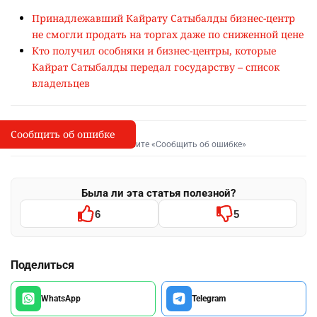
Принадлежавший Кайрату Сатыбалды бизнес-центр
не смогли продать на торгах даже по сниженной цене
Кто получил особняки и бизнес-центры, которые
Кайрат Сатыбалды передал государству – список
владельцев
Сообщить об ошибке
Сообщить об опечатке
I
Выделите фрагмент и нажмите «Сообщить об ошибке»
Была ли эта статья полезной?
6
5
Поделиться
WhatsApp
Telegram