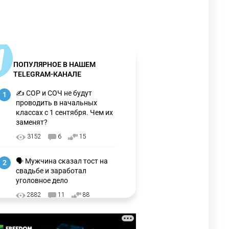
ПОПУЛЯРНОЕ В НАШЕМ
TELEGRAM-КАНАЛЕ
✍️ СОР и СОЧ не будут
1
проводить в начальных
классах с 1 сентября. Чем их
заменят?
3152
6
15
🗣 Мужчина сказал тост на
2
свадьбе и заработал
уголовное дело
2882
11
88
🗣 "Мама, я не хотела этого".
3