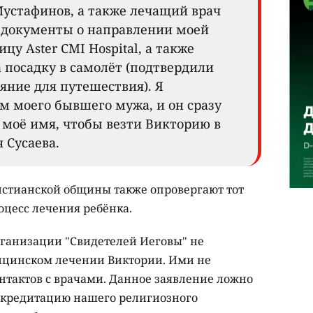
Мустафинов, а также лечащий врач
и документы о направлении моей
у Aster CMI Hospital, а также
 посадку в самолёт (подтвердили
яние для путешествия). Я
м моего бывшего мужа, и он сразу
 моё имя, чтобы везти Викторию в
 Сусаева.
истианской общины также опровергают тот
оцесс лечения ребёнка.
ганизации "Свидетелей Иеговы" не
ицинском лечении Виктории. Ими не
нтактов с врачами. Данное заявление ложно
скредитацию нашего религиозного