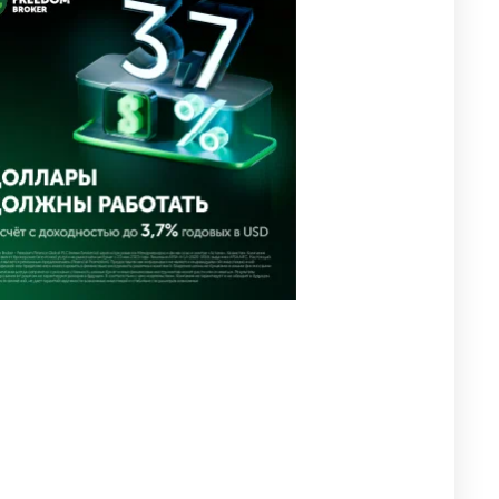
Переписку из телефона
Нурай Серикбай в день
похищения зачитали в суде
2856
0
19
⚠️ Доброе утро, друзья!
4
Предлагаем обзор главных
новостей за 4 августа
2699
0
1
🗣Глава государства
5
направил телеграмму
соболезнования родным и
близким Халық қаһарманы
Ивана Гапича
2704
2
42
🇫🇷 Клуб ПСЖ объявил об
6
открытии своей футбольной
академии в Астане
2722
2
39