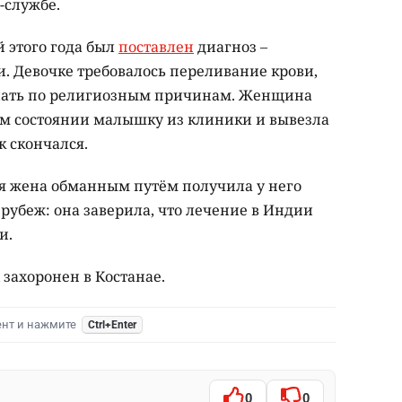
-службе.
 этого года был
поставлен
диагноз –
. Девочке требовалось переливание крови,
елать по религиозным причинам. Женщина
ом состоянии малышку из клиники и вывезла
к скончался.
я жена обманным путём получила у него
рубеж: она заверила, что лечение в Индии
и.
 захоронен в Костанае.
ент и нажмите
Ctrl+Enter
0
0