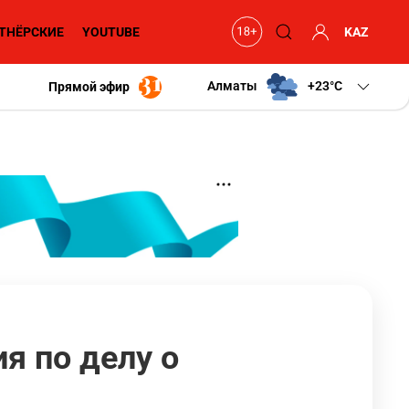
ТНЁРСКИЕ
YOUTUBE
KAZ
Алматы
+23
C
Прямой эфир
я по делу о