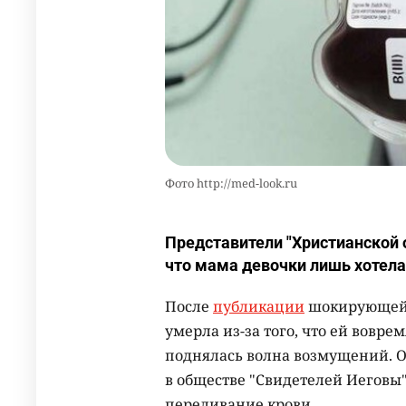
Фото http://med-look.ru
Представители "Христианской
что мама девочки лишь хотела
После
публикации
шокирующей н
умерла из-за того, что ей вовре
поднялась волна возмущений. Ос
в обществе "Свидетелей Иеговы"
переливание крови.