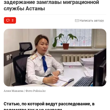
9
задержание замглавы миграционной
Алматы. Почему это важно для логистики
службы Астаны
Казахстана
2361
3
49
2
Написать автору
🇫🇷 Клуб ПСЖ объявил об открытии своей
10
футбольной академии в Астане
2542
2
38
Алия Макаева / Фото Polisia.kz
Статью, по которой ведут расследование, в
ведомстве так и не назвали.