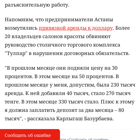
разъяснительную работу.
Напомним, что предприниматели Астаны
возмутились
привязкой аренды к доллару
. Более
20 владельцев салонов красоты обвиняют
руководство столичного торгового комплекса
"Тулпар" в нарушении договорных обязательств.
"В прошлом месяце они подняли цену на 30
процентов. В этом месяце на 50 процентов. В
прошлом месяце у меня, допустим, была 230 тысяч
аренда. К ней добавили 40 тысяч, стало 270 тысяч
тенге. В этом месяце 330 тысяч стало. Плюс к этому
я должна заплатить депозит за два месяца – 80
тысяч", - рассказала Карлыгаш Базурбаева.
Сообщить об ошибке
Сообщить об опечатке
I
Выделите фрагмент и нажмите «Сообщить об ошибке»