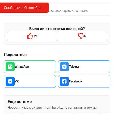
Сообщить об ошибке
Сообщить об опечатке
I
Выделите фрагмент и нажмите «Сообщить об ошибке»
Была ли эта статья полезной?
39
6
Поделиться
WhatsApp
Telegram
VK
Facebook
Ещё по теме
Новости и материалы Informburo.kz по связанным темам