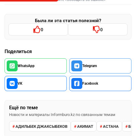
Была ли эта статья полезной?
0
0
Поделиться
WhatsApp
Telegram
VK
Facebook
Ещё по теме
Новости и материалы Informburo.kz по связанным темам
АДИЛЬБЕК ДЖАКСЫБЕКОВ
АКИМАТ
АСТАНА
БИЗ