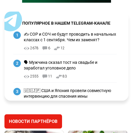
ПОПУЛЯРНОЕ В НАШЕМ TELEGRAM-КАНАЛЕ
✍️ СОР и СОЧ не будут проводить в начальных
1
классах с 1 сентября. Чем их заменят?
2678
6
12
🗣 Мужчина сказал тост на свадьбе и
2
заработал уголовное дело
2555
11
83
🇺🇸🇯🇵 США и Япония провели совместную
3
интервенцию для спасения иены
2658
1
16
💬 Димаш Кудайберген ответил на критику
4
НОВОСТИ ПАРТНЁРОВ
нового клипа
2684
6
77