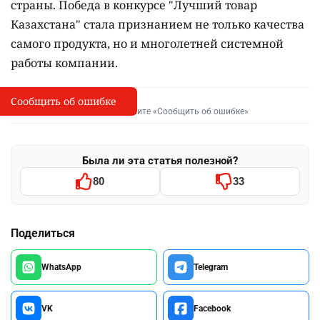
страны. Победа в конкурсе "Лучший товар
Казахстана" стала признанием не только качества
самого продукта, но и многолетней системной
работы компании.
Сообщить об ошибке
Сообщить об опечатке
I
Выделите фрагмент и нажмите «Сообщить об ошибке»
Была ли эта статья полезной?
80
33
Поделиться
WhatsApp
Telegram
VK
Facebook