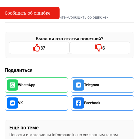
Сообщить об ошибке
Сообщить об опечатке
I
Выделите фрагмент и нажмите «Сообщить об ошибке»
Была ли эта статья полезной?
37
6
Поделиться
WhatsApp
Telegram
VK
Facebook
Ещё по теме
Новости и материалы Informburo.kz по связанным темам