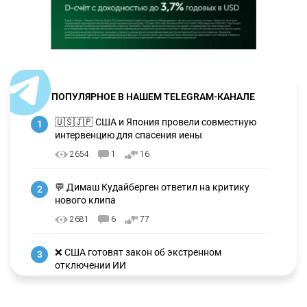
ПОПУЛЯРНОЕ В НАШЕМ TELEGRAM-КАНАЛЕ
🇺🇸🇯🇵 США и Япония провели совместную
1
интервенцию для спасения иены
2654
1
16
💬 Димаш Кудайберген ответил на критику
2
нового клипа
2681
6
77
❌ США готовят закон об экстренном
3
отключении ИИ
2713
1
39