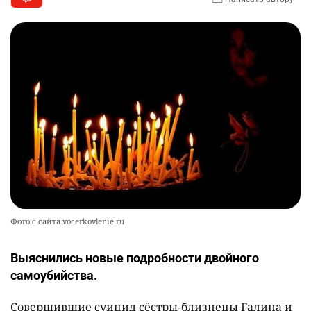
Фото с сайта vocerkovlenie.ru
Выяснились новые подробности двойного
самоубийства.
Совершившие суицид сёстры-близнецы Галина и