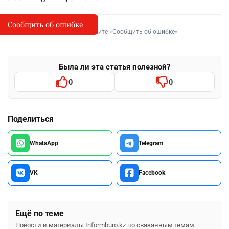
Сообщить об ошибке
Сообщить об опечатке
I
Выделите фрагмент и нажмите «Сообщить об ошибке»
Была ли эта статья полезной?
0
0
Поделиться
WhatsApp
Telegram
VK
Facebook
Ещё по теме
Новости и материалы Informburo.kz по связанным темам