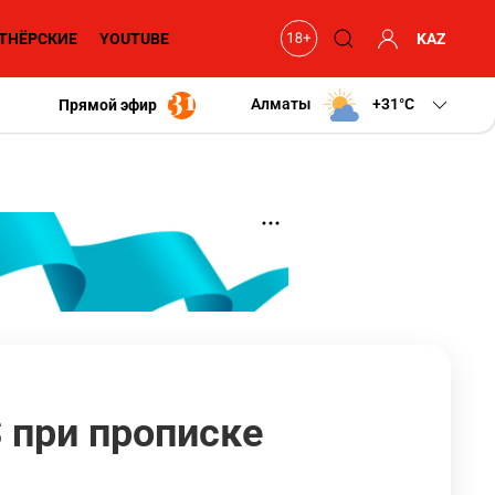
ТНЁРСКИЕ
YOUTUBE
KAZ
Алматы
+31
C
Прямой эфир
 при прописке