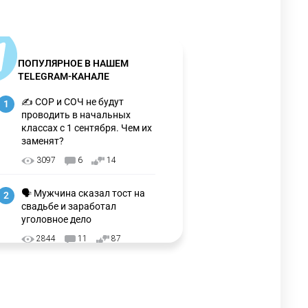
ПОПУЛЯРНОЕ В НАШЕМ
TELEGRAM-КАНАЛЕ
✍️ СОР и СОЧ не будут
1
проводить в начальных
классах с 1 сентября. Чем их
заменят?
3097
6
14
🗣 Мужчина сказал тост на
2
свадьбе и заработал
уголовное дело
2844
11
87
⚠️ Доброе утро, друзья!
3
Предлагаем обзор главных
новостей за 4 августа