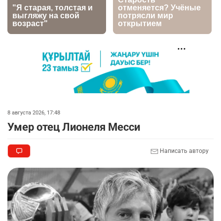
🗣Глава государства направил телеграмму
6
соболезнования родным и близким Халық
қаһарманы Ивана Гапича
2773
2
42
🇫🇷 Клуб ПСЖ объявил об открытии своей
7
футбольной академии в Астане
2821
2
40
🚗 Казахстанцев убедили оформить
8
8 августа 2026, 17:48
автокредиты за вознаграждение
Умер отец Лионеля Месси
2745
0
11
Написать автору
🪱 "Мы думаем, что правим миром, но это не
9
так". Как дьявольские черви меняют наше
представление о жизни на Земле
2326
0
12
💬 Прокуроры подали в суд ходатайство о
10
смягчении наказания для журналистки