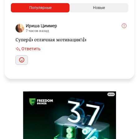
Популярные
Новые
Ириша Циммер
7 часов назад
Супер👍 отличная мотивация!👍
Ответить