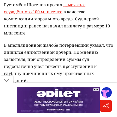
Рустембек Шотенов просил
взыскать с
осуждённого 100 млн тенге
в качестве
компенсации морального вреда. Суд первой
инстанции ранее назначил выплату в размере 10
млн тенге.
В апелляционной жалобе потерпевший указал, что
лишился единственной дочери. По мнению
заявителя, при определении суммы суд
недостаточно учёл тяжесть преступления и
глубину причинённых ему нравственных
страданий.
В жалобе также отмечалось, что Пак управлял
автомобилем в состоянии алкогольного
опьянения. Концентрация алкоголя в его крови
составила 1,3 промилле, а скорость перед