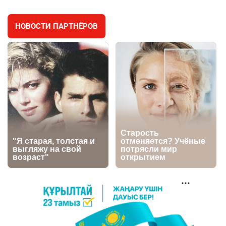
2913
0
19
НОВОСТИ ПАРТНЁРОВ
⚠️ Доброе утро, друзья! Предлагаем обзор
4
главных новостей за 4 августа
2709
0
1
🗣Глава государства направил телеграмму
5
соболезнования родным и близким Халық
қаһарманы Ивана Гапича
2712
2
42
🇫🇷 Клуб ПСЖ объявил об открытии своей
6
футбольной академии в Астане
2743
2
39
🚗 Казахстанцев убедили оформить
7
автокредиты за вознаграждение
2699
0
11