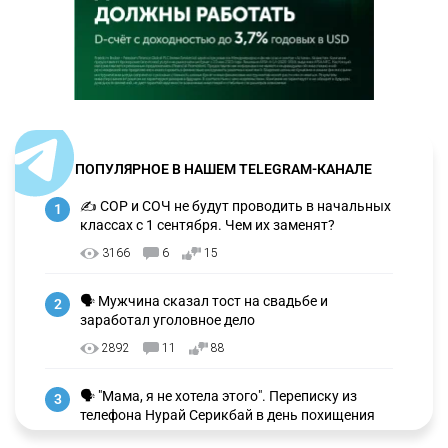
ПОПУЛЯРНОЕ В НАШЕМ TELEGRAM-КАНАЛЕ
✍️ СОР и СОЧ не будут проводить в начальных
1
классах с 1 сентября. Чем их заменят?
3166
6
15
🗣 Мужчина сказал тост на свадьбе и
2
заработал уголовное дело
2892
11
88
🗣 "Мама, я не хотела этого". Переписку из
3
телефона Нурай Серикбай в день похищения
зачитали в суде