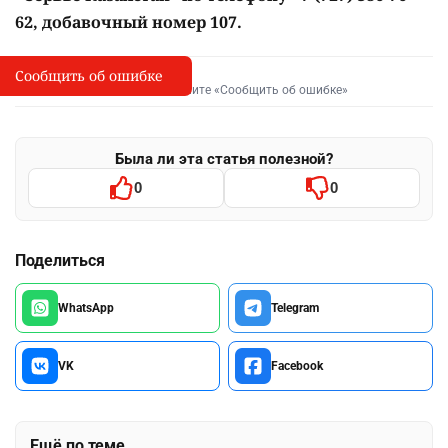
62, добавочный номер 107.
Сообщить об ошибке
Сообщить об опечатке
I
Выделите фрагмент и нажмите «Сообщить об ошибке»
Была ли эта статья полезной?
0
0
Поделиться
WhatsApp
Telegram
VK
Facebook
Ещё по теме