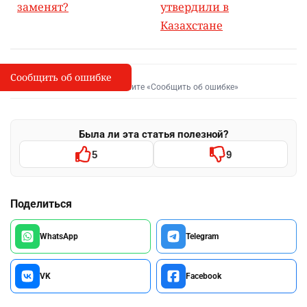
заменят?
утвердили в
Казахстане
Сообщить об ошибке
Сообщить об опечатке
I
Выделите фрагмент и нажмите «Сообщить об ошибке»
Была ли эта статья полезной?
5
9
Поделиться
WhatsApp
Telegram
VK
Facebook