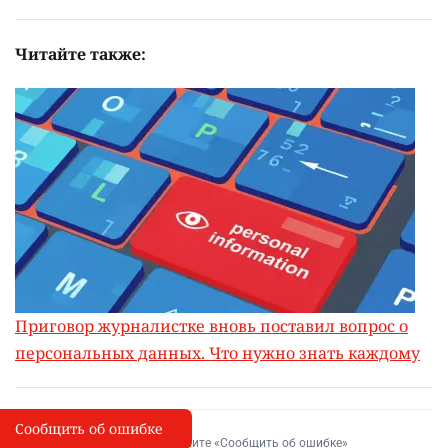
Читайте также:
Приговор журналистке вновь поставил вопрос о
персональных данных. Что нужно знать каждому
Сообщить об ошибке
Сообщить об опечатке
I
Выделите фрагмент и нажмите «Сообщить об ошибке»