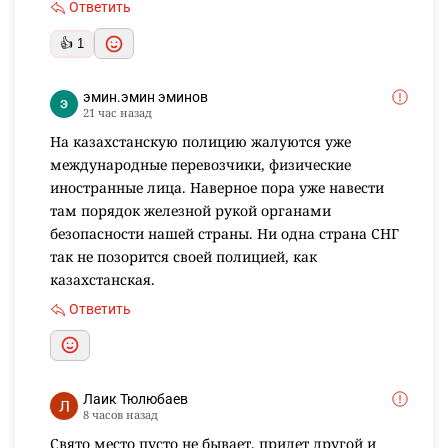
Комментарии проходят модерацию.
Популярные
Новые
Таскешу Каракесек
1 день назад
Видно не поделилась, вот и слили. Поставят
своего, который будет дальше заносить мзду
Ответить
👍 1
эмин.эмин эминов
21 час назад
На казахстанскую полицию жалуются уже
международные перевозчики, физические