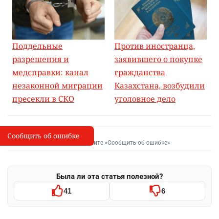
соцсетях появилась информация о возможной
причастности заместителя начальника
управления к организации незаконной миграции.
По неподтверждённым данным, иностранным
гражданам незаконно оформляли виды на
жительство.
Читайте также:
Поддельные
Против иностранца,
разрешения и
заявившего о покупке
медсправки: канал
гражданства