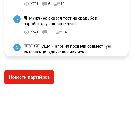
ПОПУЛЯРНОЕ В НАШЕМ TELEGRAM-КАНАЛЕ
✍️ СОР и СОЧ не будут проводить в начальных
1
классах с 1 сентября. Чем их заменят?
2771
6
12
🗣 Мужчина сказал тост на свадьбе и
2
заработал уголовное дело
2641
11
84
🇺🇸🇯🇵 США и Япония провели совместную
3