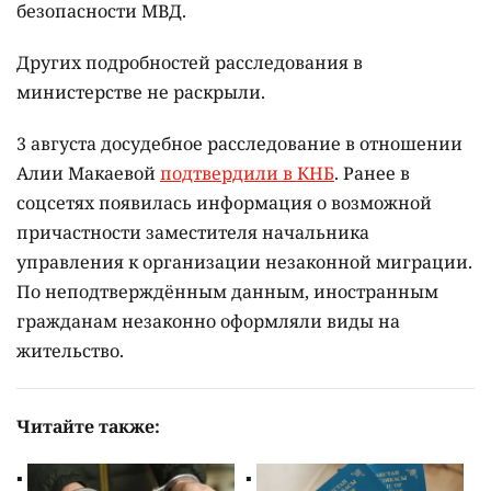
пресечение правонарушений, а также
очищение рядов от сотрудников,
допустивших нарушение закона. По каждому
выявленному факту принимаются меры", –
говорится в ответе МВД.
В ведомстве также сообщили, что досудебное
расследование в отношении Алии Макаевой
проводят органы национальной безопасности
совместно с департаментом собственной
безопасности МВД.
Других подробностей расследования в
министерстве не раскрыли.
3 августа досудебное расследование в отношении
Алии Макаевой
подтвердили в КНБ
. Ранее в