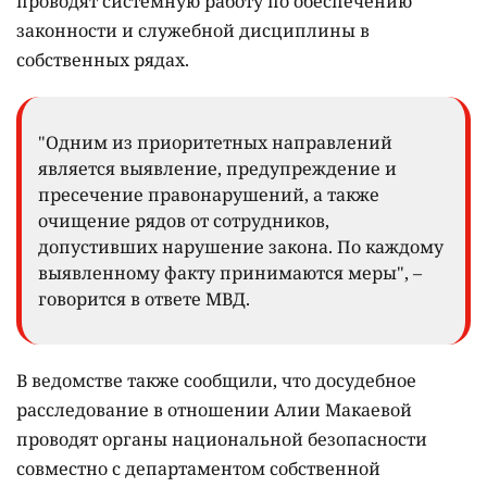
Статью, по которой ведут расследование, в
ведомстве так и не назвали.
В МВД высказались о задержании заместителя
начальника управления миграционной службы
департамента полиции Астаны Алии Макаевой.
В пресс-службе ведомства в ответ на запрос
Informburo.kz сообщили, что на постоянной основе
проводят системную работу по обеспечению
законности и служебной дисциплины в
собственных рядах.
"Одним из приоритетных направлений
является выявление, предупреждение и