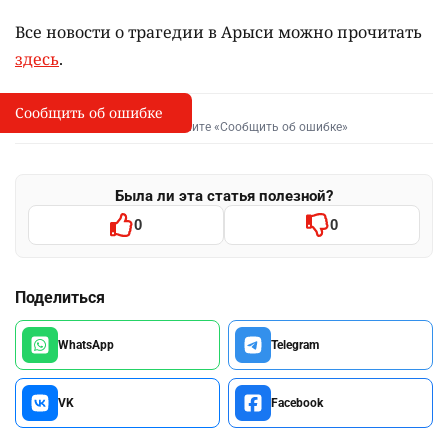
Все новости о трагедии в Арыси можно прочитать
здесь
.
Сообщить об ошибке
Сообщить об опечатке
I
Выделите фрагмент и нажмите «Сообщить об ошибке»
Была ли эта статья полезной?
0
0
Поделиться
WhatsApp
Telegram
VK
Facebook