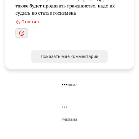
иностранные лица. Наверное пора уже навести
там порядок железной рукой органами
безопасности нашей страны. Ни одна страна СНГ
так не позорится своей полицией, как
казахстанская.
Ответить
Лаик Тюлюбаев
8 часов назад
Свято место пусто не бывает, придет другой и
также будет продавать гражданство, надо их
судить по статье госизмена
Ответить