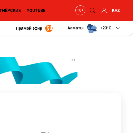
ТНЁРСКИЕ
YOUTUBE
KAZ
Алматы
+23
C
Прямой эфир