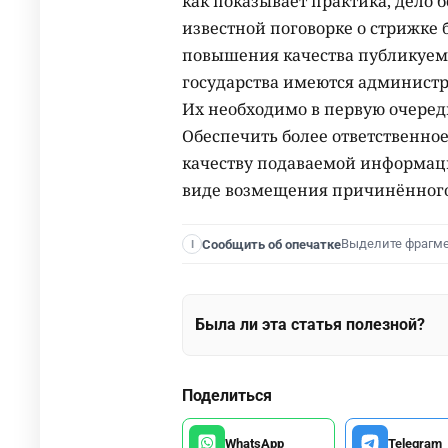
как показывает практика, дело 
известной поговорке о стрижке б
повышения качества публикуемы
государства имеются админист
Их необходимо в первую очеред
Обеспечить более ответственно
качеству подаваемой информаци
виде возмещения причинённого
Выделите фрагм
Сообщить об опечатке
I
Была ли эта статья полезной?
Поделиться
WhatsApp
Telegram