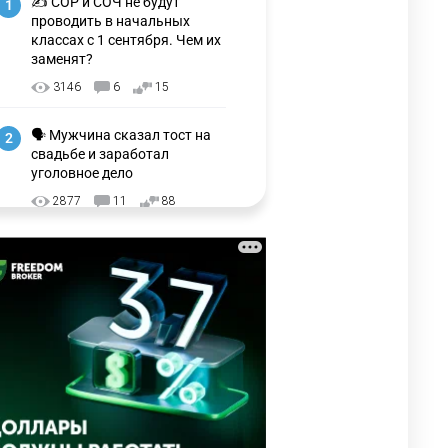
✍️ СОР и СОЧ не будут
1
проводить в начальных
классах с 1 сентября. Чем их
заменят?
3146
6
15
🗣 Мужчина сказал тост на
2
свадьбе и заработал
уголовное дело
2877
11
88
🗣 "Мама, я не хотела этого".
3
Переписку из телефона
Нурай Серикбай в день
похищения зачитали в суде
2827
0
19
⚠️ Доброе утро, друзья!
4
Предлагаем обзор главных
новостей за 4 августа