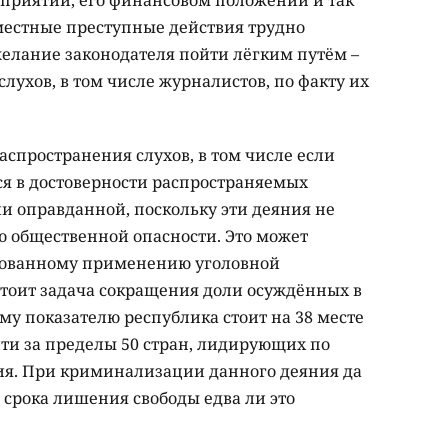
приятии, его финансовом положении и так
овместные преступные действия трудно
желание законодателя пойти лёгким путём –
лухов, в том числе журналистов, по факту их
пространения слухов, в том числе если
ся в достоверности распространяемых
ли оправданной, поскольку эти деяния не
 общественной опасности. Это может
нованному применению уголовной
стоит задача сокращения доли осуждённых в
му показателю республика стоит на 38 месте
йти за пределы 50 стран, лидирующих по
ия. При криминализации данного деяния да
 срока лишения свободы едва ли это