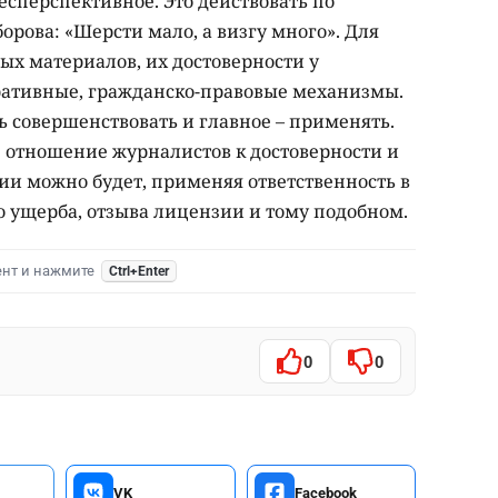
бесперспективное. Это действовать по
орова: «Шерсти мало, а визгу много». Для
х материалов, их достоверности у
ративные, гражданско-правовые механизмы.
ь совершенствовать и главное – применять.
е отношение журналистов к достоверности и
и можно будет, применяя ответственность в
 ущерба, отзыва лицензии и тому подобном.
ент и нажмите
Ctrl+Enter
0
0
VK
Facebook