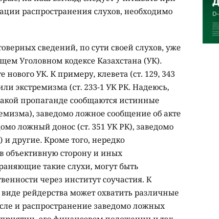
ации распространения слухов, необходимо
оверных сведений, по сути своей слухов, уже
ем Уголовном кодексе Казахстана (УК).
 нового УК. К примеру, клевета (ст. 129, 343
ли экстремизма (ст. 233-1 УК РК. Надеюсь,
 такой пропаганде сообщаются истинные
емизма), заведомо ложное сообщение об акте
домо ложный донос (ст. 351 УК РК), заведомо
) и другие. Кроме того, нередко
 в объективную сторону и иных
раняющие такие слухи, могут быть
венности через институт соучастия. К
в виде рейдерства может охватить различные
числе и распространение заведомо ложных