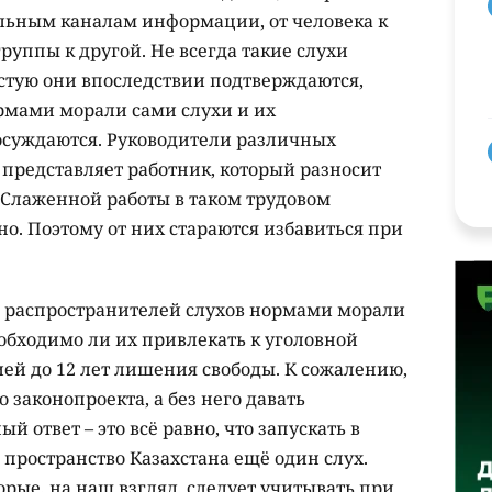
льным каналам информации, от человека к
руппы к другой. Не всегда такие слухи
стую они впоследствии подтверждаются,
рмами морали сами слухи и их
 осуждаются. Руководители различных
 представляет работник, который разносит
 Слаженной работы в таком трудовом
но. Поэтому от них стараются избавиться при
е распространителей слухов нормами морали
еобходимо ли их привлекать к уголовной
ией до 12 лет лишения свободы. К сожалению,
 законопроекта, а без него давать
 ответ – это всё равно, что запускать в
ространство Казахстана ещё один слух.
рые, на наш взгляд, следует учитывать при