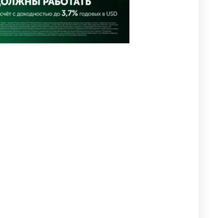
2695
0
1
🗣Глава государства
5
направил телеграмму
соболезнования родным и
близким Халық қаһарманы
Ивана Гапича
2702
2
42
🇫🇷 Клуб ПСЖ объявил об
6
открытии своей футбольной
академии в Астане
2717
2
39
🚗 Казахстанцев убедили
7
оформить автокредиты за
вознаграждение
2693
0
11
💻 В школах Казахстана
8
изменили название и