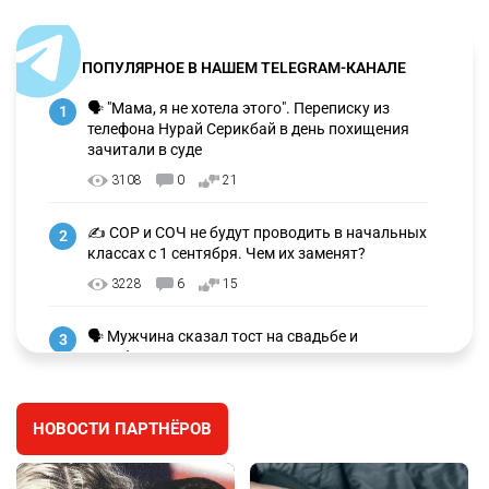
ПОПУЛЯРНОЕ В НАШЕМ TELEGRAM-КАНАЛЕ
🗣 "Мама, я не хотела этого". Переписку из
1
телефона Нурай Серикбай в день похищения
зачитали в суде
3108
0
21
✍️ СОР и СОЧ не будут проводить в начальных
2
классах с 1 сентября. Чем их заменят?
3228
6
15
🗣 Мужчина сказал тост на свадьбе и
3
заработал уголовное дело
2966
11
88
НОВОСТИ ПАРТНЁРОВ
🐏 Скота больше, а мясо дороже. Почему в
4
Казахстане продолжают расти цены на
баранину и конину