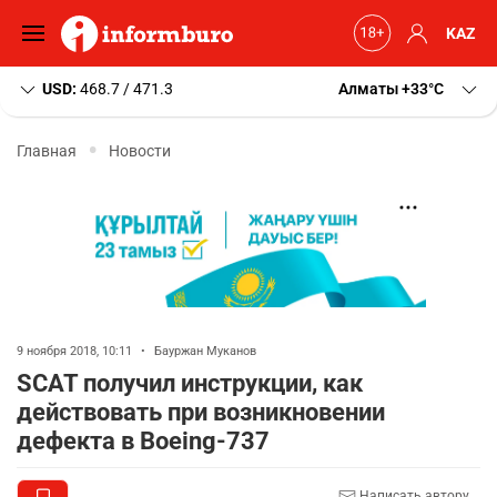
KAZ
USD:
468.7 / 471.3
Алматы
+33
C
Главная
Новости
9 ноября 2018, 10:11
•
Бауржан Муканов
SCAT получил инструкции, как
действовать при возникновении
дефекта в Boeing-737
Написать автору