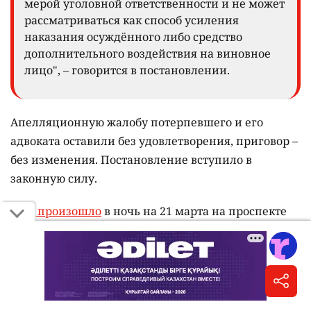
мерой уголовной ответственности и не может
рассматриваться как способ усиления
наказания осуждённого либо средство
дополнительного воздействия на виновное
лицо", – говорится в постановлении.
Апелляционную жалобу потерпевшего и его
адвоката оставили без удовлетворения, приговор –
без изменения. Постановление вступило в
законную силу.
ДТП произошло
в ночь на 21 марта на проспекте
Аль-Фараби. Погибли три человека – водитель
Mercedes и две пассажирки. По данным следствия,
Zeekr под управлением Александра Пака выехал
на встречную полосу, где столкнулся с Mercedes.