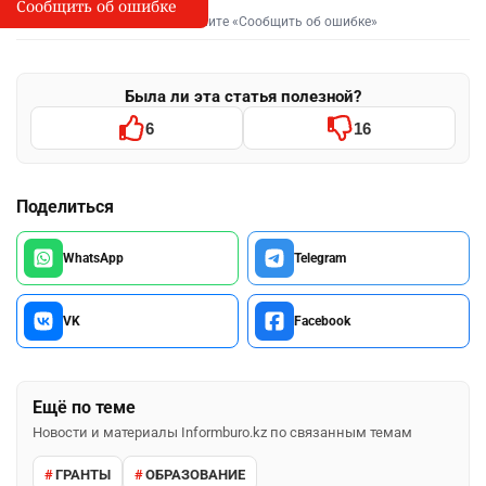
Сообщить об ошибке
Сообщить об опечатке
I
Выделите фрагмент и нажмите «Сообщить об ошибке»
Была ли эта статья полезной?
6
16
Поделиться
WhatsApp
Telegram
VK
Facebook
Ещё по теме
Новости и материалы Informburo.kz по связанным темам
ГРАНТЫ
ОБРАЗОВАНИЕ