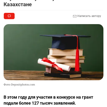
Казахстане
🦻 Казахстанцы смогут получать слуховые
9
аппараты без инвалидности
2341
1
25
Написать автору
💻 В школах Казахстана изменили название и
10
содержание некоторых предметов
2432
3
19
Фото Depositphotos.com
В этом году для участия в конкурсе на грант
подали более 127 тысяч заявлений.