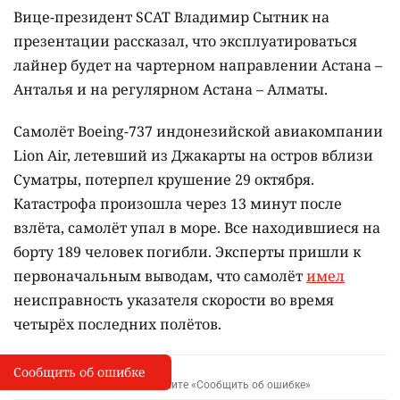
Вице-президент SCAT Владимир Сытник на
презентации рассказал, что эксплуатироваться
лайнер будет на чартерном направлении Астана –
Анталья и на регулярном Астана – Алматы.
Самолёт Boeing-737 индонезийской авиакомпании
Lion Air, летевший из Джакарты на остров вблизи
Суматры, потерпел крушение 29 октября.
Катастрофа произошла через 13 минут после
взлёта, самолёт упал в море. Все находившиеся на
борту 189 человек погибли. Эксперты пришли к
первоначальным выводам, что самолёт
имел
неисправность указателя скорости во время
четырёх последних полётов.
Сообщить об ошибке
Сообщить об опечатке
I
Выделите фрагмент и нажмите «Сообщить об ошибке»