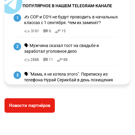
ПОПУЛЯРНОЕ В НАШЕМ TELEGRAM-КАНАЛЕ
✍️ СОР и СОЧ не будут проводить в начальных
1
классах с 1 сентября. Чем их заменят?
3161
6
15
🗣 Мужчина сказал тост на свадьбе и
2
заработал уголовное дело
2888
11
88
🗣 "Мама, я не хотела этого". Переписку из
3
телефона Нурай Серикбай в день похищения
зачитали в суде
2894
0
19
Новости партнёров
⚠️ Доброе утро, друзья! Предлагаем обзор
4
главных новостей за 4 августа
2705
0
1