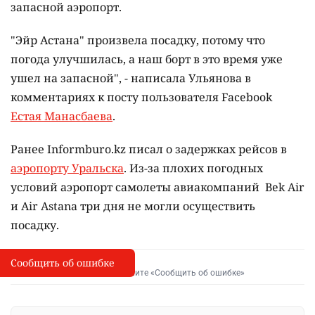
запасной аэропорт.
"Эйр Астана" произвела посадку, потому что
погода улучшилась, а наш борт в это время уже
ушел на запасной", - написала Ульянова в
комментариях к посту пользователя Fаcebook
Естая Манасбаева
.
Ранее Informburo.kz писал о задержках рейсов в
аэропорту Уральска
. Из-за плохих погодных
условий аэропорт самолеты авиакомпаний Bek Air
и Air Astana три дня не могли осуществить
посадку.
Сообщить об ошибке
Сообщить об опечатке
I
Выделите фрагмент и нажмите «Сообщить об ошибке»