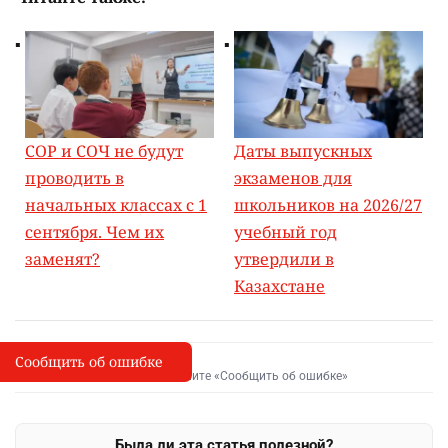
СОР и СОЧ не будут
Даты выпускных
проводить в
экзаменов для
начальных классах с 1
школьников на 2026/27
сентября. Чем их
учебный год
заменят?
утвердили в
Казахстане
Сообщить об ошибке
Сообщить об опечатке
I
Выделите фрагмент и нажмите «Сообщить об ошибке»
Была ли эта статья полезной?