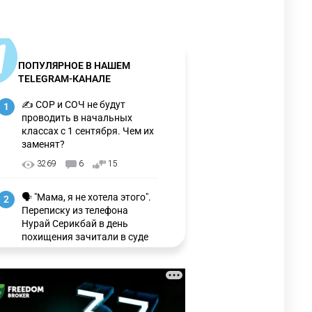
ПОПУЛЯРНОЕ В НАШЕМ
TELEGRAM-КАНАЛЕ
✍️ СОР и СОЧ не будут
1
проводить в начальных
классах с 1 сентября. Чем их
заменят?
3269
6
15
🗣 "Мама, я не хотела этого".
2
Переписку из телефона
Нурай Серикбай в день
похищения зачитали в суде
3207
0
21
🗣 Мужчина сказал тост на
3
свадьбе и заработал