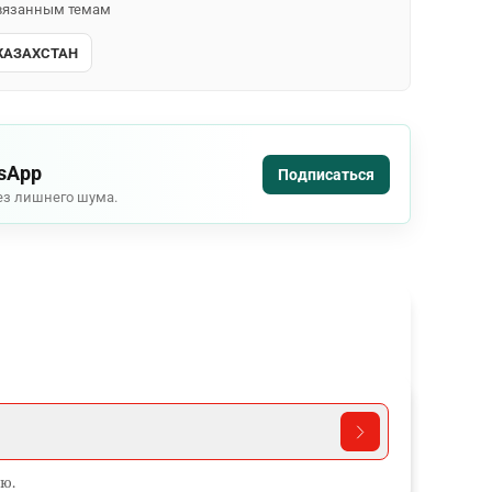
 связанным темам
КАЗАХСТАН
tsApp
Подписаться
ез лишнего шума.
ю.