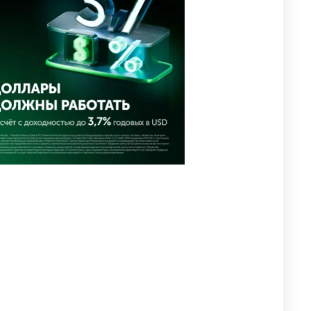
уголовное дело
2995
11
88
🐏 Скота больше, а мясо
4
дороже. Почему в
Казахстане продолжают
расти цены на баранину и
конину
2660
5
17
⚠️ Доброе утро, друзья!
5
Предлагаем обзор главных
новостей за 4 августа
2781
0
1
🗣Глава государства
6
направил телеграмму
соболезнования родным и
близким Халық қаһарманы
Ивана Гапича