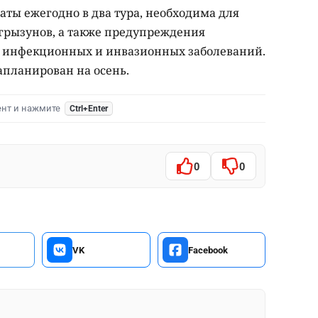
аты ежегодно в два тура, необходима для
грызунов, а также предупреждения
х инфекционных и инвазионных заболеваний.
планирован на осень.
ент и нажмите
Ctrl+Enter
0
0
VK
Facebook