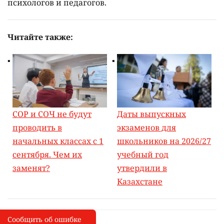
психологов и педагогов.
Читайте также:
СОР и СОЧ не будут
Даты выпускных
проводить в
экзаменов для
начальных классах с 1
школьников на 2026/27
сентября. Чем их
учебный год
заменят?
утвердили в
Казахстане
Сообщить об ошибке
Сообщить об опечатке
I