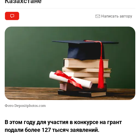
Казахстане
2720
0
11
Написать автору
🦻 Казахстанцы смогут получать слуховые
9
аппараты без инвалидности
2381
1
26
💻 В школах Казахстана изменили название и
10
содержание некоторых предметов
2442
3
19
Фото Depositphotos.com
В этом году для участия в конкурсе на грант
подали более 127 тысяч заявлений.