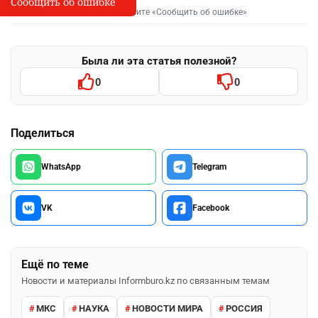
Сообщить об ошибке
Сообщить об опечатке
I
Выделите фрагмент и нажмите «Сообщить об ошибке»
Была ли эта статья полезной?
0
0
Поделиться
WhatsApp
Telegram
VK
Facebook
Ещё по теме
Новости и материалы Informburo.kz по связанным темам
МКС
НАУКА
НОВОСТИ МИРА
РОССИЯ