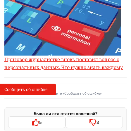
Приговор журналистке вновь поставил вопрос о
персональных данных. Что нужно знать каждому
Сообщить об ошибке
Сообщить об опечатке
I
Выделите фрагмент и нажмите «Сообщить об ошибке»
Была ли эта статья полезной?
5
3