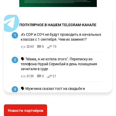
ПОПУЛЯРНОЕ В НАШЕМ TELEGRAM-КАНАЛЕ
✍️ СОР и СОЧ не будут проводить в начальных
1
классах с 1 сентября. Чем их заменят?
3240
6
15
🗣 "Мама, я не хотела этого". Переписку из
2
телефона Нурай Серикбай в день похищения
зачитали в суде
3139
0
21
🗣 Мужчина сказал тост на свадьбе и
3
заработал уголовное дело
2977
11
88
Новости партнёров
🐏 Скота больше, а мясо дороже. Почему в
4