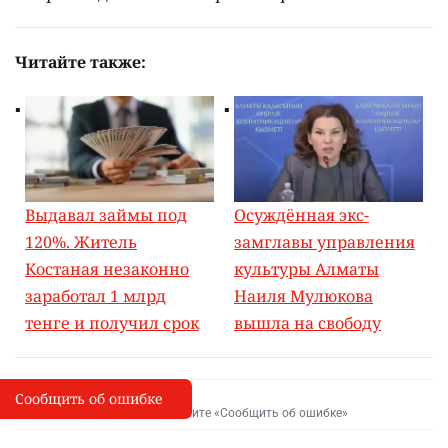
Читайте также:
Выдавал займы под
Осуждённая экс-
120%. Житель
замглавы управления
Костаная незаконно
культуры Алматы
заработал 1 млрд
Наиля Мулюкова
тенге и получил срок
вышла на свободу
Сообщить об ошибке
Сообщить об опечатке
I
Выделите фрагмент и нажмите «Сообщить об ошибке»