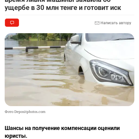
2358
3
18
ущербе в 30 млн тенге и готовит иск
🏠 Оправданному пастуху из Актобе подарили
9
Написать автору
квартиру
2352
7
72
🎬 Умер известный казахстанский
10
кинорежиссёр Ардак Амиркулов
2326
0
50
Фото Depositphotos.com
Шансы на получение компенсации оценили
юристы.