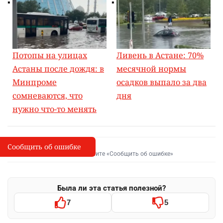
Потопы на улицах
Ливень в Астане: 70%
Астаны после дождя: в
месячной нормы
Минпроме
осадков выпало за два
сомневаются, что
дня
нужно что-то менять
Сообщить об ошибке
Сообщить об опечатке
I
Выделите фрагмент и нажмите «Сообщить об ошибке»
Была ли эта статья полезной?
7
5