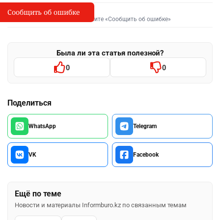
Сообщить об ошибке
Сообщить об опечатке
I
Выделите фрагмент и нажмите «Сообщить об ошибке»
Была ли эта статья полезной?
0
0
Поделиться
WhatsApp
Telegram
VK
Facebook
Ещё по теме
Новости и материалы Informburo.kz по связанным темам