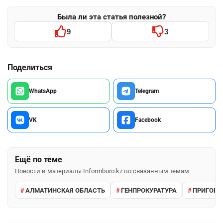
Была ли эта статья полезной?
9
3
Поделиться
WhatsApp
Telegram
VK
Facebook
Ещё по теме
Новости и материалы Informburo.kz по связанным темам
АЛМАТИНСКАЯ ОБЛАСТЬ
ГЕНПРОКУРАТУРА
ПРИГОВО