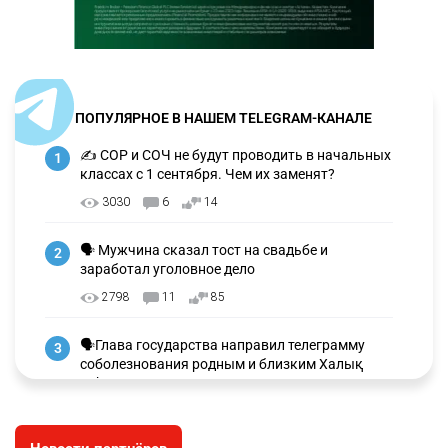
ПОПУЛЯРНОЕ В НАШЕМ TELEGRAM-КАНАЛЕ
✍️ СОР и СОЧ не будут проводить в начальных
1
классах с 1 сентября. Чем их заменят?
3030
6
14
🗣 Мужчина сказал тост на свадьбе и
2
заработал уголовное дело
2798
11
85
🗣Глава государства направил телеграмму
3
соболезнования родным и близким Халық
қаһарманы Ивана Гапича
2653
2
42