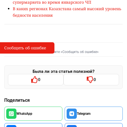
супермаркета во время январского ЧП
В каких регионах Казахстана самый высокий уровень
бедности населения
Сообщить об ошибке
Сообщить об опечатке
I
Выделите фрагмент и нажмите «Сообщить об ошибке»
Была ли эта статья полезной?
0
0
Поделиться
WhatsApp
Telegram