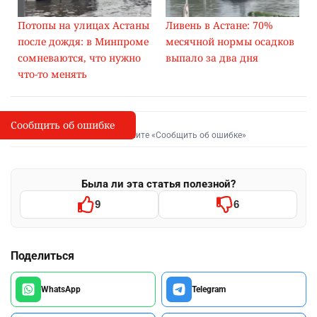
Потопы на улицах Астаны
Ливень в Астане: 70%
после дождя: в Минпроме
месячной нормы осадков
сомневаются, что нужно
выпало за два дня
что-то менять
Сообщить об ошибке
Сообщить об опечатке
I
Выделите фрагмент и нажмите «Сообщить об ошибке»
Была ли эта статья полезной?
9
6
Поделиться
WhatsApp
Telegram