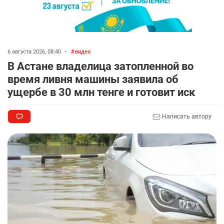
🚗 Казахстанцев убедили оформить
7
автокредиты за вознаграждение
2693
0
11
6 августа 2026, 08:40
•
видео
💻 В школах Казахстана изменили название и
8
В Астане владелица затопленной во
содержание некоторых предметов
время ливня машины заявила об
2315
3
17
ущербе в 30 млн тенге и готовит иск
🏇 В Астане наказали мужчину, который ездил
9
Написать автору
верхом на лошади
2293
2
37
🤝 Токаев принял главу холдинга "Байтерек"
10
2359
1
22