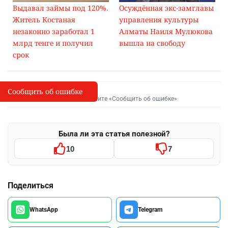
Выдавал займы под 120%.
Осуждённая экс-замглавы
Житель Костаная
управления культуры
незаконно заработал 1
Алматы Наиля Мулюкова
млрд тенге и получил
вышла на свободу
срок
Сообщить об ошибке
Сообщить об опечатке
I
Выделите фрагмент и нажмите «Сообщить об ошибке»
Была ли эта статья полезной?
10
7
Поделиться
WhatsApp
Telegram