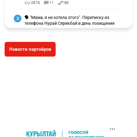
2876
11
88
🗣 "Мама, я не хотела этого". Переписку из
3
телефона Нурай Серикбай в день похищения
зачитали в суде
2819
0
19
Новости партнёров
⚠️ Доброе утро, друзья! Предлагаем обзор
4
главных новостей за 4 августа
2694
0
1
🗣Глава государства направил телеграмму
5
соболезнования родным и близким Халық
қаһарманы Ивана Гапича
2701
2
42
🇫🇷 Клуб ПСЖ объявил об открытии своей
6
футбольной академии в Астане
2715
2
39