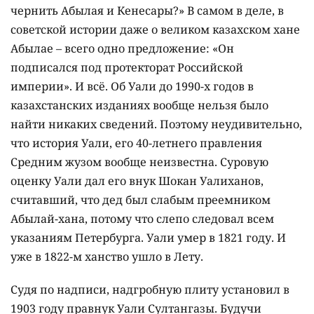
чернить Абылая и Кенесары?» В самом в деле, в
советской истории даже о великом казахском хане
Абылае – всего одно предложение: «Он
подписался под протекторат Российской
империи». И всё. Об Уали до 1990-х годов в
казахстанских изданиях вообще нельзя было
найти никаких сведений. Поэтому неудивительно,
что история Уали, его 40-летнего правления
Средним жузом вообще неизвестна. Суровую
оценку Уали дал его внук Шокан Уалиханов,
считавший, что дед был слабым преемником
Абылай-хана, потому что слепо следовал всем
указаниям Петербурга. Уали умер в 1821 году. И
уже в 1822-м ханство ушло в Лету.
Судя по надписи, надгробную плиту установил в
1903 году правнук Уали Султангазы. Будучи