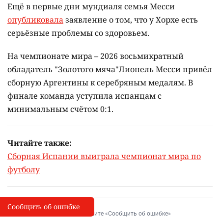
Ещё в первые дни мундиаля семья Месси
опубликовала
заявление о том, что у Хорхе есть
серьёзные проблемы со здоровьем.
На чемпионате мира – 2026 восьмикратный
обладатель "Золотого мяча"Лионель Месси привёл
сборную Аргентины к серебряным медалям. В
финале команда уступила испанцам с
минимальным счётом 0:1.
Читайте также:
Сборная Испании выиграла чемпионат мира по
футболу
Сообщить об ошибке
Сообщить об опечатке
I
Выделите фрагмент и нажмите «Сообщить об ошибке»