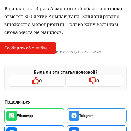
В начале октября в Акмолинской области широко
отметят 300-летие Абылай-хана. Запланировано
множество мероприятий. Только хану Уали там
снова места не нашлось.
Сообщить об ошибке
Сообщить об опечатке
I
Выделите фрагмент и нажмите «Сообщить об ошибке»
Была ли эта статья полезной?
0
0
Поделиться
WhatsApp
Telegram