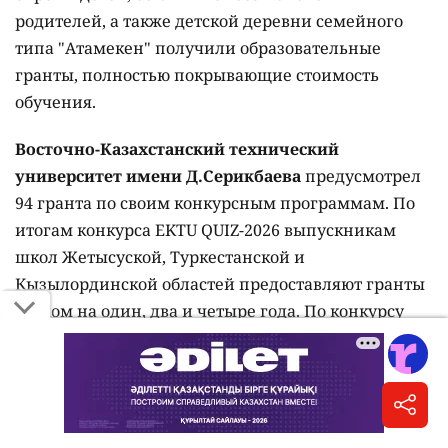
родителей, а также детской деревни семейного
типа "Атамекен" получили образовательные
гранты, полностью покрывающие стоимость
обучения.
Восточно-Казахстанский технический
университет имени Д.Серикбаева
предусмотрел
94 гранта по своим конкурсным программам. По
итогам конкурса EKTU QUIZ-2026 выпускникам
школ Жетысуской, Туркестанской и
Кызылординской областей предоставляют гранты
сроком на один, два и четыре года. По конкурсу
"Ақылды Awards 2026" выделено 18
четырехлетних грантов для обладателей знака
"Алтын белгі". Также четырехлетние гранты
предусмотрены для выпускников школ
Кыргызской Республики по итогам конкурсов