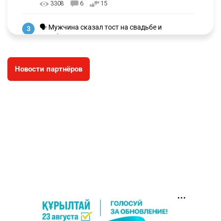
3308
6
15
🗣 Мужчина сказал тост на свадьбе и
3
заработал уголовное дело
3022
11
88
Новости партнёров
🐏 Скота больше, а мясо дороже. Почему в
4
Казахстане продолжают расти цены на
баранину и конину
2707
5
18
⚠️ Доброе утро, друзья! Предлагаем обзор
5
главных новостей за 4 августа
2804
0
1
🗣Глава государства направил телеграмму
6
соболезнования родным и близким Халық
қаһарманы Ивана Гапича
2779
2
42