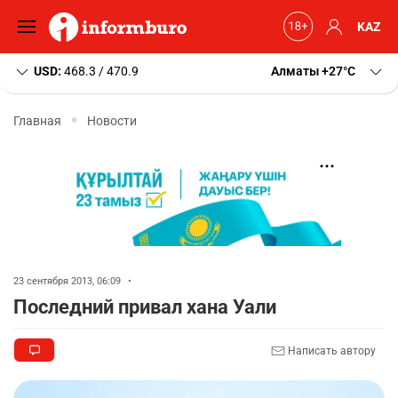
KAZ
USD:
468.3 / 470.9
Алматы
+27
C
Главная
Новости
23 сентября 2013, 06:09
•
Последний привал хана Уали
Написать автору