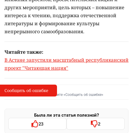
других мероприятий, цель которых –
повышение
интереса к чтению, поддержка отечественной
литературы и формирование культуры
непрерывного самообразования.
Читайте также:
В Астане запустили масштабный республиканский
проект "Читающая нация"
Сообщить об ошибке
Сообщить об опечатке
I
Выделите фрагмент и нажмите «Сообщить об ошибке»
Была ли эта статья полезной?
23
2