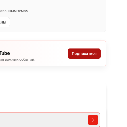
 связанным темам
АНЫ
Tube
Подписаться
ния важных событий.