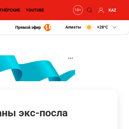
ТНЁРСКИЕ
YOUTUBE
KAZ
Алматы
+28
C
Прямой эфир
аны экс-посла