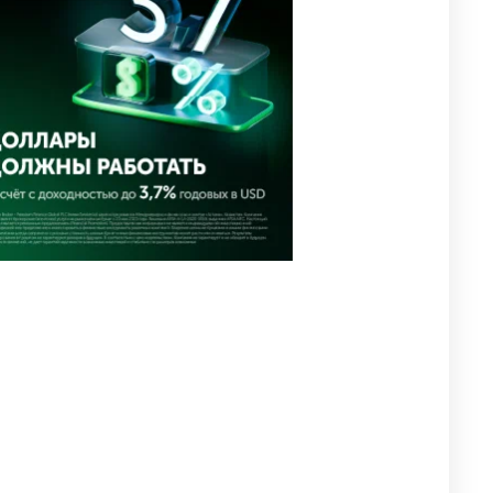
уголовное дело
2921
11
88
⚠️ Доброе утро, друзья!
4
Предлагаем обзор главных
новостей за 4 августа
2738
0
1
🗣Глава государства
5
направил телеграмму
соболезнования родным и
близким Халық қаһарманы
Ивана Гапича
2731
2
42
🇫🇷 Клуб ПСЖ объявил об
6
открытии своей футбольной
академии в Астане
2769
2
40