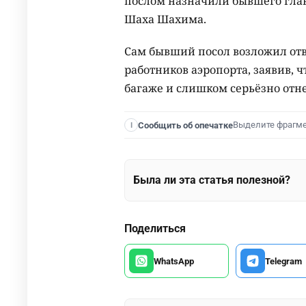
послом назначили бывшего гла
Шаха Шахима.
Сам бывший посол возложил отв
работников аэропорта, заявив, ч
багаже и слишком серьёзно отне
Выделите фрагм
Сообщить об опечатке
I
Была ли эта статья полезной?
Поделиться
WhatsApp
Telegram