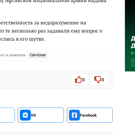
ву Афганской национальной армии Кадама
етственность за недоразумение на
то те несколько раз задавали ему вопрос о
слись к его шутке.
ент и нажмите
Ctrl+Enter
0
0
VK
Facebook