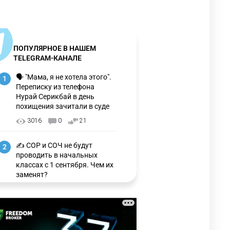
ПОПУЛЯРНОЕ В НАШЕМ
TELEGRAM-КАНАЛЕ
🗣 "Мама, я не хотела этого".
1
Переписку из телефона
Нурай Серикбай в день
похищения зачитали в суде
3016
0
21
✍️ СОР и СОЧ не будут
2
проводить в начальных
классах с 1 сентября. Чем их
заменят?
3196
6
15
🗣 Мужчина сказал тост на
3
свадьбе и заработал