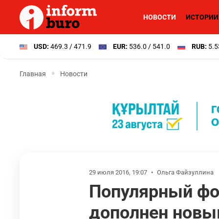
НОВОСТИ
ИСТОРИИ
USD:
469.3 / 471.9
EUR:
536.0 / 541.0
RUB:
5.5
Главная
Новости
29 июля 2016, 19:07
•
Ольга Файзуллина
Популярный фо
дополнен новы