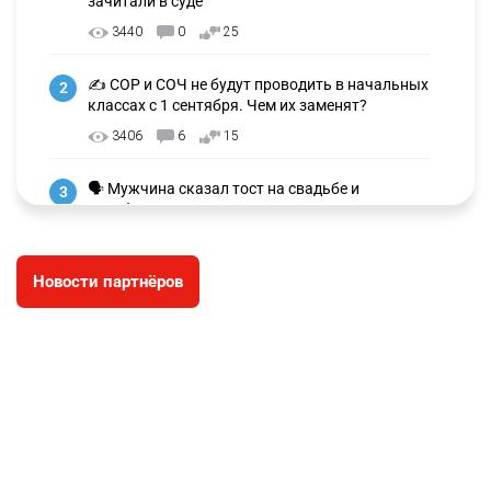
зачитали в суде
3440
0
25
✍️ СОР и СОЧ не будут проводить в начальных
2
классах с 1 сентября. Чем их заменят?
3406
6
15
🗣 Мужчина сказал тост на свадьбе и
3
заработал уголовное дело
3079
11
88
Новости партнёров
🐏 Скота больше, а мясо дороже. Почему в
4
Казахстане продолжают расти цены на
баранину и конину
2791
5
18
🏠 Оправданному пастуху из Актобе подарили
5
квартиру
2590
7
74