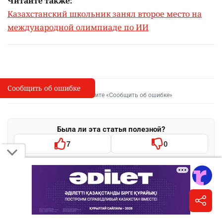
Читайте также:
Казахстанский школьник занял второе место на
международной олимпиаде по ИИ
Сообщить об ошибке
Сообщить об опечатке
I
Выделите фрагмент и нажмите «Сообщить об ошибке»
Была ли эта статья полезной?
7
0
Поделиться
WhatsApp
Telegram