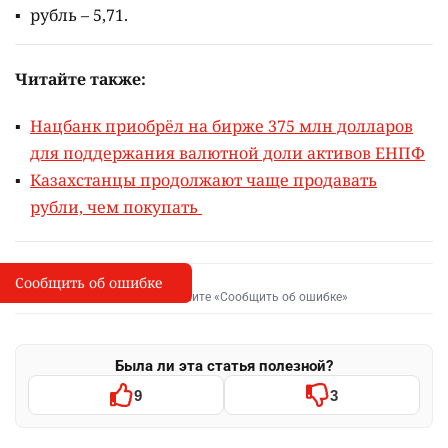
рубль – 5,71.
Читайте также:
Нацбанк приобрёл на бирже 375 млн долларов
для поддержания валютной доли активов ЕНПФ
Казахстанцы продолжают чаще продавать
рубли, чем покупать
Сообщить об ошибке
Сообщить об опечатке
I
Выделите фрагмент и нажмите «Сообщить об ошибке»
Была ли эта статья полезной?
9
3