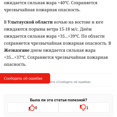
ожидается сильная жара +40°C. Сохраняется
чрезвычайная пожарная опасность.
В
Улытауской области
ночью на востоке и юге
ожидаются порывы ветра 15-18 м/с. Днём
ожидается сильная жара +35...+39°C. По области
сохраняется чрезвычайная пожарная опасность. В
Жезказгане
днем ожидается сильная жара
+35...+37°C. Сохраняется чрезвычайная пожарная
опасность.
Сообщить об ошибке
Сообщить об опечатке
I
Выделите фрагмент и нажмите «Сообщить об ошибке»
Была ли эта статья полезной?
0
1