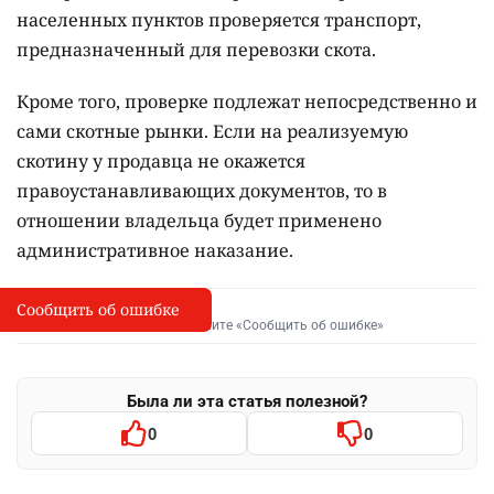
населенных пунктов проверяется транспорт,
предназначенный для перевозки скота.
Кроме того, проверке подлежат непосредственно и
сами скотные рынки. Если на реализуемую
скотину у продавца не окажется
правоустанавливающих документов, то в
отношении владельца будет применено
административное наказание.
Сообщить об ошибке
Сообщить об опечатке
I
Выделите фрагмент и нажмите «Сообщить об ошибке»
Была ли эта статья полезной?
0
0