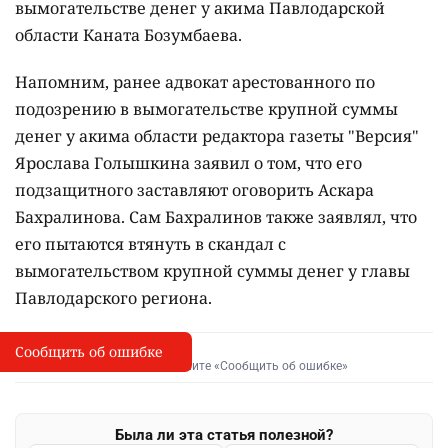
вымогательстве денег у акима Павлодарской
области Каната Бозумбаева.
Напомним, ранее адвокат арестованного по
подозрению в вымогательстве крупной суммы
денег у акима области редактора газеты "Версия"
Ярослава Голышкина заявил о том, что его
подзащитного заставляют оговорить Аскара
Бахралинова. Сам Бахралинов также заявлял, что
его пытаются втянуть в скандал с
вымогательством крупной суммы денег у главы
Павлодарского региона.
Сообщить об ошибке
Сообщить об опечатке
I
Выделите фрагмент и нажмите «Сообщить об ошибке»
Была ли эта статья полезной?