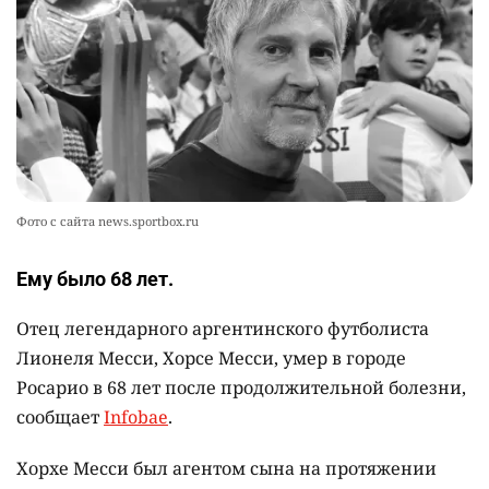
представление о жизни на Земле
2336
0
12
💬 Прокуроры подали в суд ходатайство о
10
смягчении наказания для журналистки
Александры Алёховой
2310
0
29
Фото с сайта news.sportbox.ru
Ему было 68 лет.
Отец легендарного аргентинского футболиста
Лионеля Месси, Хорсе Месси, умер в городе
Росарио в 68 лет после продолжительной болезни,
сообщает
Infobae
.
Хорхе Месси был агентом сына на протяжении