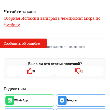
Читайте также:
Сборная Испании выиграла чемпионат мира по
футболу
Сообщить об ошибке
Сообщить об опечатке
I
Выделите фрагмент и нажмите «Сообщить об ошибке»
Была ли эта статья полезной?
8
1
Поделиться
WhatsApp
Telegram