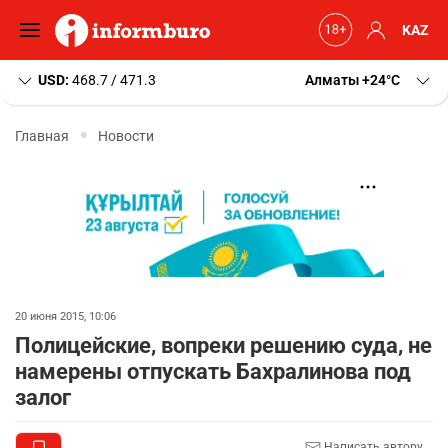
KAZ
USD:
468.7 / 471.3
Алматы
+24
C
Главная
Новости
20 июня 2015, 10:06
Полицейские, вопреки решению суда, не
намерены отпускать Бахралинова под
залог
Написать автору