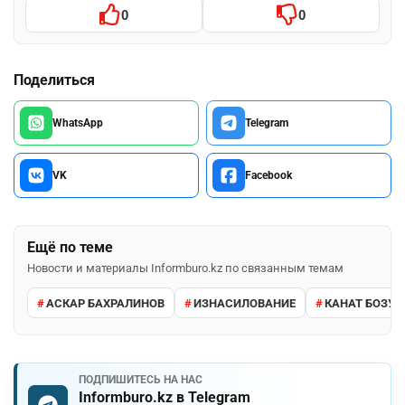
0
0
Поделиться
WhatsApp
Telegram
VK
Facebook
Ещё по теме
Новости и материалы Informburo.kz по связанным темам
АСКАР БАХРАЛИНОВ
ИЗНАСИЛОВАНИЕ
КАНАТ БОЗУМ
ПОДПИШИТЕСЬ НА НАС
Informburo.kz в Telegram