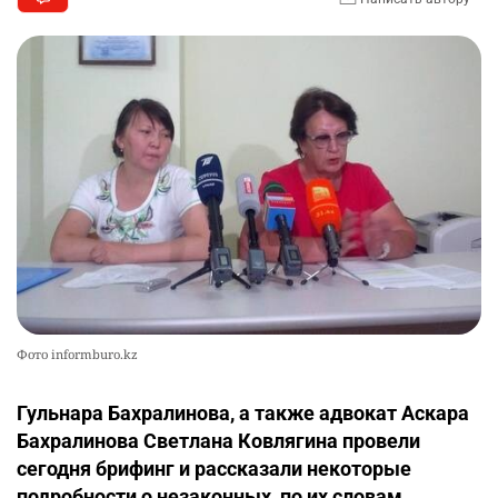
Фото informburo.kz
Гульнара Бахралинова, а также адвокат Аскара
Бахралинова Светлана Ковлягина провели
сегодня брифинг и рассказали некоторые
подробности о незаконных, по их словам,