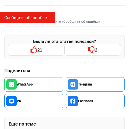
Сообщить об ошибке
Сообщить об опечатке
I
Выделите фрагмент и нажмите «Сообщить об ошибке»
Была ли эта статья полезной?
21
2
Поделиться
WhatsApp
Telegram
VK
Facebook
Ещё по теме