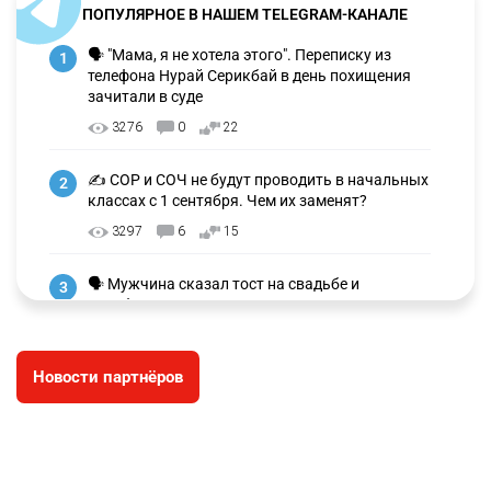
ПОПУЛЯРНОЕ В НАШЕМ TELEGRAM-КАНАЛЕ
🗣 "Мама, я не хотела этого". Переписку из
1
телефона Нурай Серикбай в день похищения
зачитали в суде
3276
0
22
✍️ СОР и СОЧ не будут проводить в начальных
2
классах с 1 сентября. Чем их заменят?
3297
6
15
🗣 Мужчина сказал тост на свадьбе и
3
заработал уголовное дело
3016
11
88
Новости партнёров
🐏 Скота больше, а мясо дороже. Почему в
4
Казахстане продолжают расти цены на
баранину и конину
2692
5
18