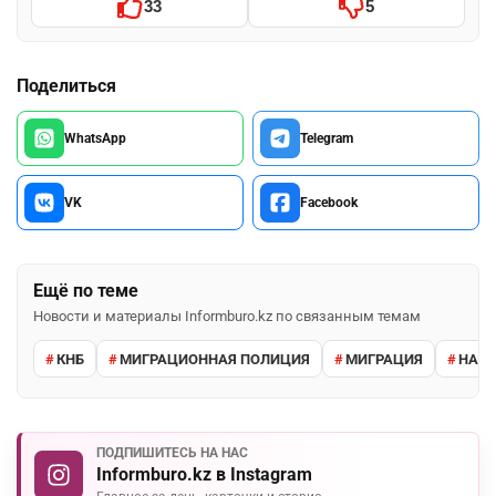
33
5
Поделиться
WhatsApp
Telegram
VK
Facebook
Ещё по теме
Новости и материалы Informburo.kz по связанным темам
КНБ
МИГРАЦИОННАЯ ПОЛИЦИЯ
МИГРАЦИЯ
НАРУ
ПОДПИШИТЕСЬ НА НАС
Informburo.kz в Instagram