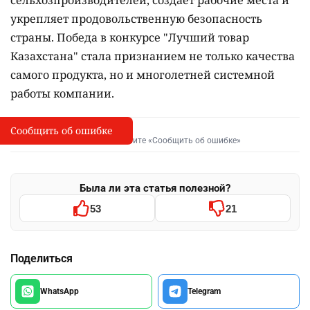
сельхозпроизводителей, создаёт рабочие места и
укрепляет продовольственную безопасность
страны. Победа в конкурсе "Лучший товар
Казахстана" стала признанием не только качества
самого продукта, но и многолетней системной
работы компании.
Сообщить об ошибке
Сообщить об опечатке
I
Выделите фрагмент и нажмите «Сообщить об ошибке»
Была ли эта статья полезной?
53
21
Поделиться
WhatsApp
Telegram