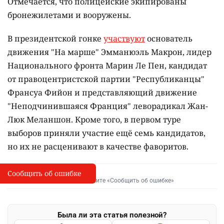
Отмечается, что полицейские экипированы
бронежилетами и вооружены.
В президентской гонке
участвуют
основатель
движения "На марше" Эмманюэль Макрон, лидер
Национального фронта Марин Ле Пен, кандидат
от правоцентристской партии "Республиканцы"
Франсуа Фийон и представляющий движение
"Неподчинившаяся Франция" леворадикал Жан-
Люк Меланшон. Кроме того, в первом туре
выборов приняли участие ещё семь кандидатов,
но их не расценивают в качестве фаворитов.
Сообщить об ошибке
Сообщить об опечатке
I
Выделите фрагмент и нажмите «Сообщить об ошибке»
Была ли эта статья полезной?