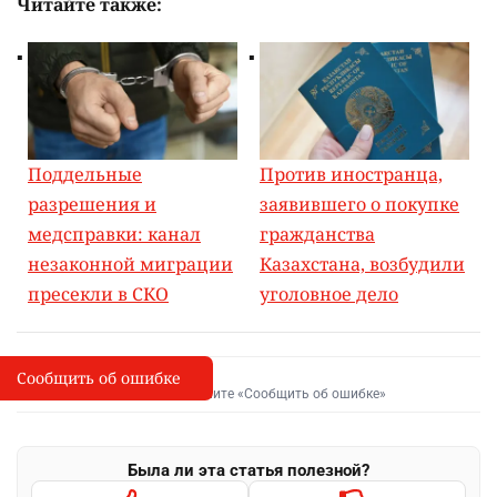
Читайте также:
Поддельные
Против иностранца,
разрешения и
заявившего о покупке
медсправки: канал
гражданства
незаконной миграции
Казахстана, возбудили
пресекли в СКО
уголовное дело
Сообщить об ошибке
Сообщить об опечатке
I
Выделите фрагмент и нажмите «Сообщить об ошибке»
Была ли эта статья полезной?