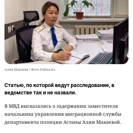
😱 Солдат-срочник упал с четвёртого этажа
10
казармы в Конаевском гарнизоне
2353
18
41
Алия Макаева / Фото Polisia.kz
Статью, по которой ведут расследование, в
ведомстве так и не назвали.
В МВД высказались о задержании заместителя
начальника управления миграционной службы
департамента полиции Астаны Алии Макаевой.