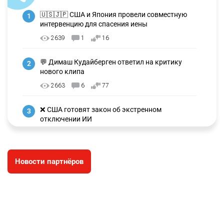
🇺🇸🇯🇵 США и Япония провели совместную
1
интервенцию для спасения иены
2639
1
16
💬 Димаш Кудайберген ответил на критику
2
нового клипа
2663
6
77
❌ США готовят закон об экстренном
3
отключении ИИ
2699
1
39
🗣 Мужчина сказал тост на свадьбе и
4
Новости партнёров
заработал уголовное дело
2412
11
79
🗣Глава государства направил телеграмму
5
соболезнования родным и близким Халық
қаһарманы Ивана Гапича