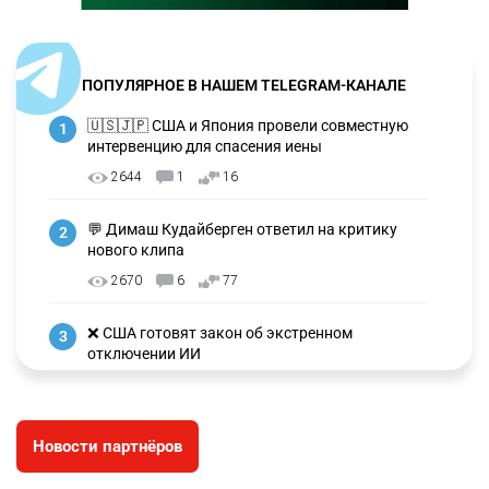
ПОПУЛЯРНОЕ В НАШЕМ TELEGRAM-КАНАЛЕ
🇺🇸🇯🇵 США и Япония провели совместную
1
интервенцию для спасения иены
2644
1
16
💬 Димаш Кудайберген ответил на критику
2
нового клипа
2670
6
77
❌ США готовят закон об экстренном
3
отключении ИИ
2707
1
39
✍️ СОР и СОЧ не будут проводить в начальных
4
Новости партнёров
классах с 1 сентября. Чем их заменят?
2404
5
10