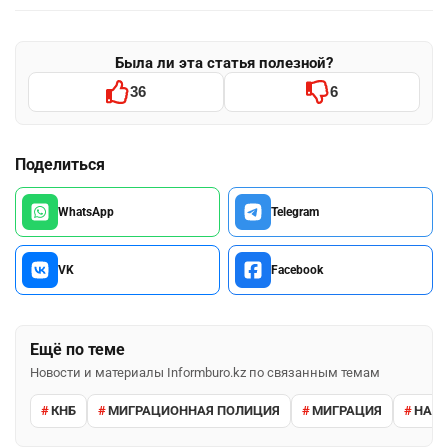
Была ли эта статья полезной?
36
6
Поделиться
WhatsApp
Telegram
VK
Facebook
Ещё по теме
Новости и материалы Informburo.kz по связанным темам
КНБ
МИГРАЦИОННАЯ ПОЛИЦИЯ
МИГРАЦИЯ
НАРУ