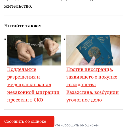
жительство.
Читайте также:
Поддельные
Против иностранца,
разрешения и
заявившего о покупке
медсправки: канал
гражданства
незаконной миграции
Казахстана, возбудили
пресекли в СКО
уголовное дело
Сообщить об ошибке
Сообщить об опечатке
I
Выделите фрагмент и нажмите «Сообщить об ошибке»