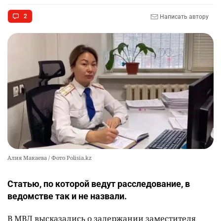
🇫🇷 Клуб ПСЖ объявил об открытии своей
9
2
Написать автору
футбольной академии в Астане
2478
2
38
🚗 Казахстанцев убедили оформить
10
автокредиты за вознаграждение
2478
0
11
Алия Макаева / Фото Polisia.kz
Статью, по которой ведут расследование, в
ведомстве так и не назвали.
В МВД высказались о задержании заместителя