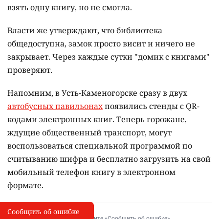
взять одну книгу, но не смогла.
Власти же утверждают, что библиотека
общедоступна, замок просто висит и ничего не
закрывает. Через каждые сутки "домик с книгами"
проверяют.
Напомним, в Усть-Каменогорске сразу в двух
автобусных павильонах
появились стенды с QR-
кодами электронных книг. Теперь горожане,
ждущие общественный транспорт, могут
воспользоваться специальной программой по
считыванию шифра и бесплатно загрузить на свой
мобильный телефон книгу в электронном
формате.
Сообщить об ошибке
Сообщить об опечатке
I
Выделите фрагмент и нажмите «Сообщить об ошибке»