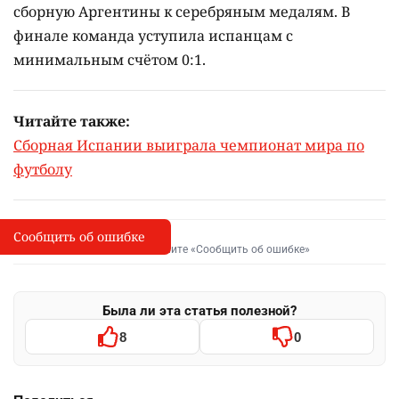
сборную Аргентины к серебряным медалям. В
финале команда уступила испанцам с
минимальным счётом 0:1.
Читайте также:
Сборная Испании выиграла чемпионат мира по
футболу
Сообщить об ошибке
Сообщить об опечатке
I
Выделите фрагмент и нажмите «Сообщить об ошибке»
Была ли эта статья полезной?
8
0