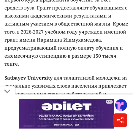
средств вуза. Грант предоставляют обучающимся с
высокими академическими результатами и
активным участием в общественной жизни. Кроме
того, в 2026-2027 учебном году учрежден именной
грант имени Наримана Ишмухамедова,
предусматривающий полную оплату обучения и
ежемесячную стипендию в размере 150 тысяч
тенге.
Satbayev University
для талантливой молодежи из
социально уязвимых слоев населения привлекает
образовательные гранты работодателей и
компаний-недропользователей. В 2025-2026
учебном году благодаря заключенным договорам
и соглашениям финансовую поддержку получили
более 538 студентов, продолживших обучение за