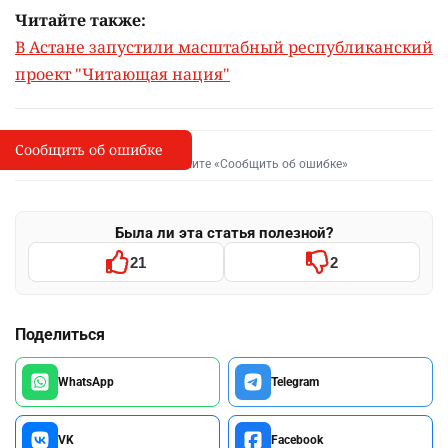
Читайте также:
В Астане запустили масштабный республиканский
проект "Читающая нация"
Сообщить об ошибке
Сообщить об опечатке
I
Выделите фрагмент и нажмите «Сообщить об ошибке»
Была ли эта статья полезной?
21
2
Поделиться
WhatsApp
Telegram
VK
Facebook