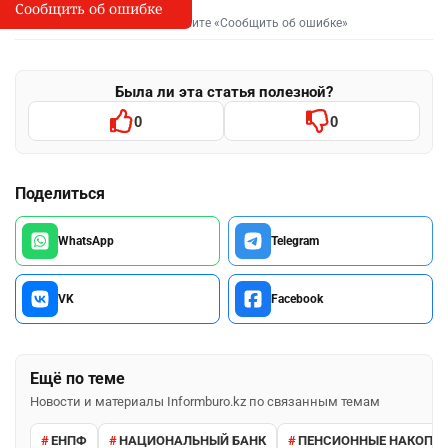
Сообщить об ошибке
Сообщить об опечатке
I
Выделите фрагмент и нажмите «Сообщить об ошибке»
Была ли эта статья полезной?
0
0
Поделиться
WhatsApp
Telegram
VK
Facebook
Ещё по теме
Новости и материалы Informburo.kz по связанным темам
ЕНПФ
НАЦИОНАЛЬНЫЙ БАНК
ПЕНСИОННЫЕ НАКОПЛ