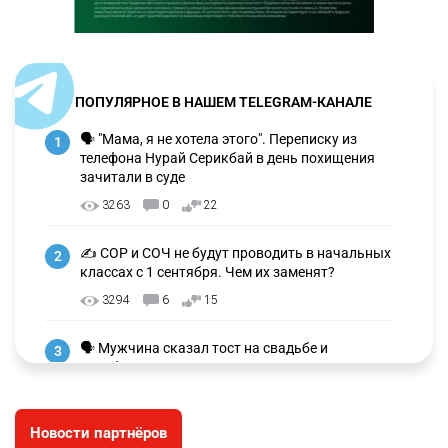
ПОПУЛЯРНОЕ В НАШЕМ TELEGRAM-КАНАЛЕ
🗣 "Мама, я не хотела этого". Переписку из
1
телефона Нурай Серикбай в день похищения
зачитали в суде
3263
0
22
✍️ СОР и СОЧ не будут проводить в начальных
2
классах с 1 сентября. Чем их заменят?
3294
6
15
🗣 Мужчина сказал тост на свадьбе и
3
заработал уголовное дело
3013
11
88
Новости партнёров
🐏 Скота больше, а мясо дороже. Почему в
4