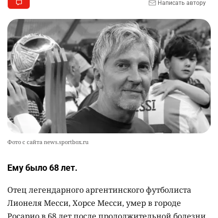
Написать автору
2745
0
11
🪱 "Мы думаем, что правим миром, но это не
9
так". Как дьявольские черви меняют наше
представление о жизни на Земле
2330
0
12
💬 Прокуроры подали в суд ходатайство о
10
смягчении наказания для журналистки
Александры Алёховой
2304
0
29
Фото с сайта news.sportbox.ru
Ему было 68 лет.
Отец легендарного аргентинского футболиста
Лионеля Месси, Хорсе Месси, умер в городе
Росарио в 68 лет после продолжительной болезни,