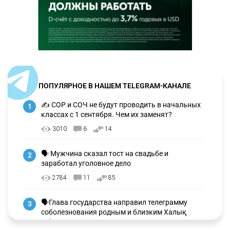
ПОПУЛЯРНОЕ В НАШЕМ TELEGRAM-КАНАЛЕ
✍️ СОР и СОЧ не будут проводить в начальных
1
классах с 1 сентября. Чем их заменят?
3010
6
14
🗣 Мужчина сказал тост на свадьбе и
2
заработал уголовное дело
2784
11
85
🗣Глава государства направил телеграмму
3
соболезнования родным и близким Халық
қаһарманы Ивана Гапича