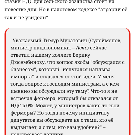
ставки НДС для сельского хозяйства стоит на
повестке дня. Но в налоговом кодексе "аграрии её
так и не увидели".
"Уважаемый Тимур Муратович (Сулейменов,
министр нацэкономики. –
Авт.
) сейчас
ответил нашему коллеге Берику
Дюсембинову, что вопрос якобы "обсуждался с
бизнесом", который "испугался наплыва
импорта" и отказался от этой идеи. У меня
тогда вопрос к господам министрам, а с кем
именно вы обсуждали эту тему? Что-то я не
встречал фермера, который бы отказался от
НДС в 0%. Может, у министров какие-то свои
фермеры? Но тогда почему инициативу
депутатов вы обсуждаете не с теми, кто её
выдвигает, а с тем, кто вам удобнее?" –
недоумевает депутат.