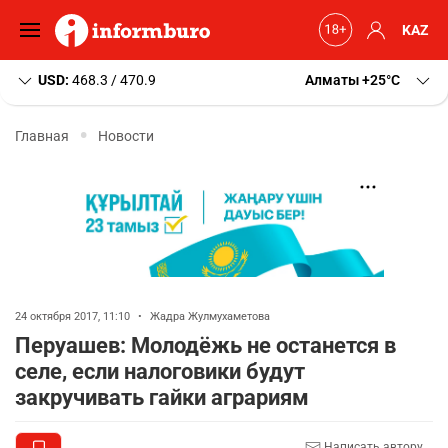
KAZ
USD:
468.3 / 470.9
Алматы
+25
C
Главная
Новости
24 октября 2017, 11:10
•
Жадра Жулмухаметова
Перуашев: Молодёжь не останется в
селе, если налоговики будут
закручивать гайки аграриям
Написать автору