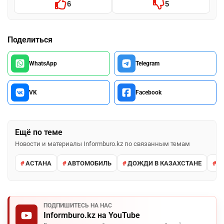
6
5
Поделиться
WhatsApp
Telegram
VK
Facebook
Ещё по теме
Новости и материалы Informburo.kz по связанным темам
АСТАНА
АВТОМОБИЛЬ
ДОЖДИ В КАЗАХСТАНЕ
М
ПОДПИШИТЕСЬ НА НАС
Informburo.kz на YouTube