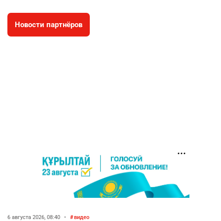
2640
2
42
Новости партнёров
🇫🇷 Клуб ПСЖ объявил об открытии своей
4
футбольной академии в Астане
2638
2
39
🇺🇸🇯🇵 США и Япония провели совместную
5
интервенцию для спасения иены
2693
1
16
💬 Димаш Кудайберген ответил на критику
6
нового клипа
2722
6
77
🐏 Скота больше, а мясо дороже. Почему в
7
Казахстане продолжают расти цены на
баранину и конину
2444
5
17
6 августа 2026, 08:40
•
видео