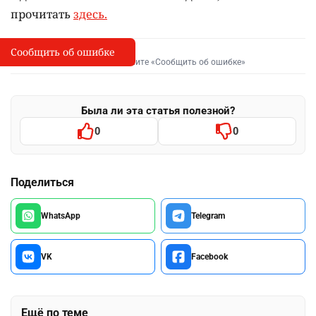
прочитать
здесь.
Сообщить об ошибке
Сообщить об опечатке
I
Выделите фрагмент и нажмите «Сообщить об ошибке»
Была ли эта статья полезной?
0
0
Поделиться
WhatsApp
Telegram
VK
Facebook
Ещё по теме