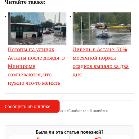
Читайте также:
Потопы на улицах
Ливень в Астане: 70%
Астаны после дождя: в
месячной нормы
Минпроме
осадков выпало за два
сомневаются, что
дня
нужно что-то менять
Сообщить об ошибке
Сообщить об опечатке
I
Выделите фрагмент и нажмите «Сообщить об ошибке»
Была ли эта статья полезной?