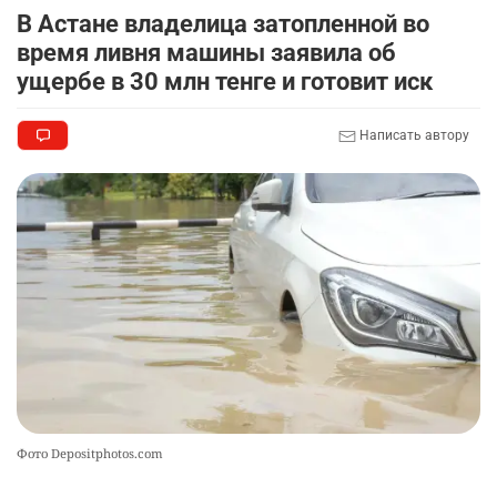
🗣 620 человек освободили из колоний по
8
В Астане владелица затопленной во
амнистии
время ливня машины заявила об
2340
3
18
ущербе в 30 млн тенге и готовит иск
🏠 Оправданному пастуху из Актобе подарили
9
Написать автору
квартиру
2333
7
72
🎬 Умер известный казахстанский
10
кинорежиссёр Ардак Амиркулов
2314
0
50
Фото Depositphotos.com