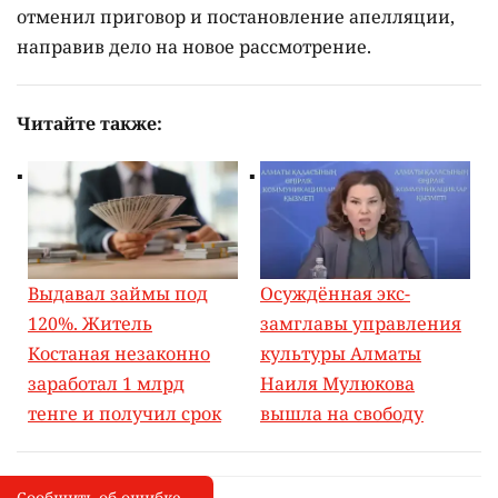
отменил приговор и постановление апелляции,
направив дело на новое рассмотрение.
Читайте также:
Выдавал займы под
Осуждённая экс-
120%. Житель
замглавы управления
Костаная незаконно
культуры Алматы
заработал 1 млрд
Наиля Мулюкова
тенге и получил срок
вышла на свободу
Сообщить об ошибке
Сообщить об опечатке
I