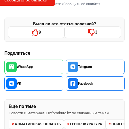
Выделите фрагмент и нажмите «Сообщить об ошибке»
Была ли эта статья полезной?
9
3
Поделиться
WhatsApp
Telegram
VK
Facebook
Ещё по теме
Новости и материалы Informburo.kz по связанным темам
АЛМАТИНСКАЯ ОБЛАСТЬ
ГЕНПРОКУРАТУРА
ПРИГОВО