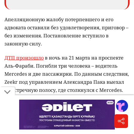
Апелляционную жалобу потерпевшего и его
адвоката оставили без удовлетворения, приговор –
без изменения. Постановление вступило в
законную силу.
ДТП произошло
в ночь на 21 марта на проспекте
Аль-Фараби. Погибли три человека – водитель
Mercedes и две пассажирки. По данным следствия,
Zeekr под управлением Александра Пака выехал
на встречную полосу, где столкнулся с Mercedes.
22 июня
Пака приговорили к 10 годам
лишения
свободы. Отбывать наказание ему назначили в
учреждении минимальной безопасности. Суд
также пожизненно лишил его права управлять