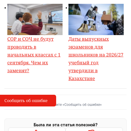
СОР и СОЧ не будут
Даты выпускных
проводить в
экзаменов для
начальных классах с 1
школьников на 2026/27
сентября. Чем их
учебный год
заменят?
утвердили в
Казахстане
Сообщить об ошибке
Сообщить об опечатке
I
Выделите фрагмент и нажмите «Сообщить об ошибке»
Была ли эта статья полезной?