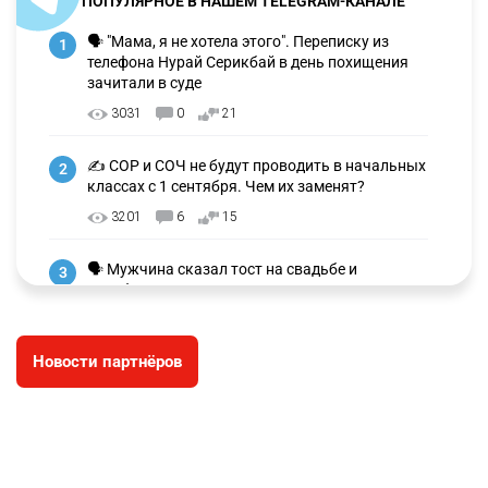
ПОПУЛЯРНОЕ В НАШЕМ TELEGRAM-КАНАЛЕ
🗣 "Мама, я не хотела этого". Переписку из
1
телефона Нурай Серикбай в день похищения
зачитали в суде
3031
0
21
✍️ СОР и СОЧ не будут проводить в начальных
2
классах с 1 сентября. Чем их заменят?
3201
6
15
🗣 Мужчина сказал тост на свадьбе и
3
заработал уголовное дело
2934
11
88
Новости партнёров
⚠️ Доброе утро, друзья! Предлагаем обзор
4
главных новостей за 4 августа
2741
0
1
🗣Глава государства направил телеграмму
5