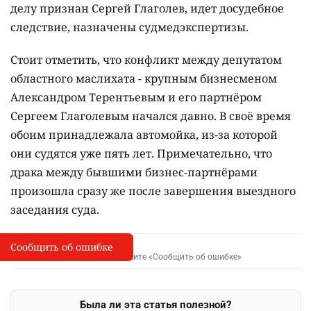
делу признан Сергей Глаголев, идет досудебное
следствие, назначены судмедэкспертизы.
Стоит отметить, что конфликт между депутатом
областного маслихата - крупным бизнесменом
Александром Терентьевым и его партнёром
Сергеем Глаголевым начался давно. В своё время
обоим принадлежала автомойка, из-за которой
они судятся уже пять лет. Примечательно, что
драка между бывшими бизнес-партнёрами
произошла сразу же после завершения выездного
заседания суда.
Сообщить об ошибке
Сообщить об опечатке
I
Выделите фрагмент и нажмите «Сообщить об ошибке»
Была ли эта статья полезной?