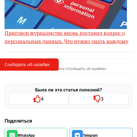
Приговор журналистке вновь поставил вопрос о
персональных данных. Что нужно знать каждому
Сообщить об ошибке
Сообщить об опечатке
I
Выделите фрагмент и нажмите «Сообщить об ошибке»
Была ли эта статья полезной?
4
3
Поделиться
WhatsApp
Telegram