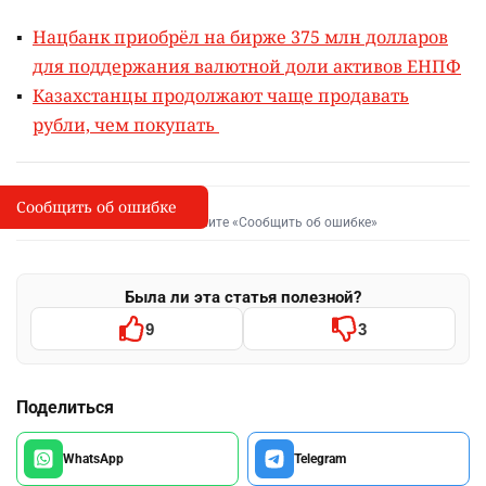
Нацбанк приобрёл на бирже 375 млн долларов
для поддержания валютной доли активов ЕНПФ
Казахстанцы продолжают чаще продавать
рубли, чем покупать
Сообщить об ошибке
Сообщить об опечатке
I
Выделите фрагмент и нажмите «Сообщить об ошибке»
Была ли эта статья полезной?
9
3
Поделиться
WhatsApp
Telegram