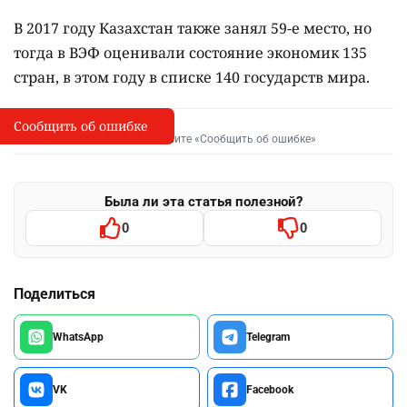
В 2017 году Казахстан также занял 59-е место, но
тогда в ВЭФ оценивали состояние экономик 135
стран, в этом году в списке 140 государств мира.
Сообщить об ошибке
Сообщить об опечатке
I
Выделите фрагмент и нажмите «Сообщить об ошибке»
Была ли эта статья полезной?
0
0
Поделиться
WhatsApp
Telegram
VK
Facebook