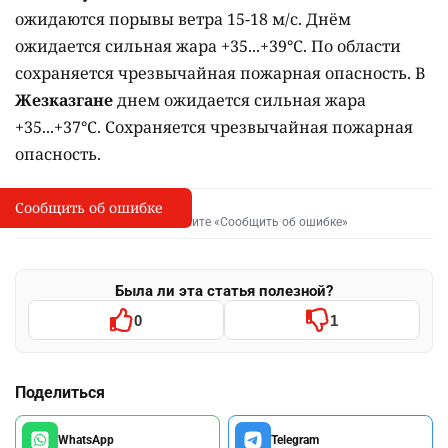
ожидаются порывы ветра 15-18 м/с. Днём
ожидается сильная жара +35...+39°C. По области
сохраняется чрезвычайная пожарная опасность. В
Жезказгане
днем ожидается сильная жара
+35...+37°C. Сохраняется чрезвычайная пожарная
опасность.
Сообщить об ошибке
Сообщить об опечатке
I
Выделите фрагмент и нажмите «Сообщить об ошибке»
Была ли эта статья полезной?
0
1
Поделиться
WhatsApp
Telegram