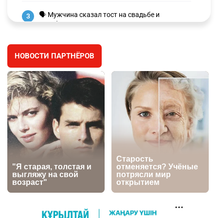
🗣 Мужчина сказал тост на свадьбе и
3
заработал уголовное дело
3077
11
88
НОВОСТИ ПАРТНЁРОВ
🐏 Скота больше, а мясо дороже. Почему в
4
Казахстане продолжают расти цены на
баранину и конину
2789
5
18
🏠 Оправданному пастуху из Актобе подарили
5
квартиру
2586
7
74
⚠️ Доброе утро, друзья! Предлагаем обзор
6
главных новостей за 4 августа
2856
0
1
🗣Глава государства направил телеграмму
7
соболезнования родным и близким Халық