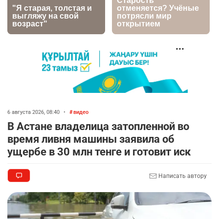
нового клипа
2722
6
77
🐏 Скота больше, а мясо дороже. Почему в
7
Казахстане продолжают расти цены на
баранину и конину
2431
5
17
🗣 620 человек освободили из колоний по
8
амнистии
6 августа 2026, 08:40
•
видео
2329
3
18
В Астане владелица затопленной во
время ливня машины заявила об
🏠 Оправданному пастуху из Актобе подарили
9
ущербе в 30 млн тенге и готовит иск
квартиру
2322
7
71
Написать автору
🎬 Умер известный казахстанский
10
кинорежиссёр Ардак Амиркулов
2305
0
50