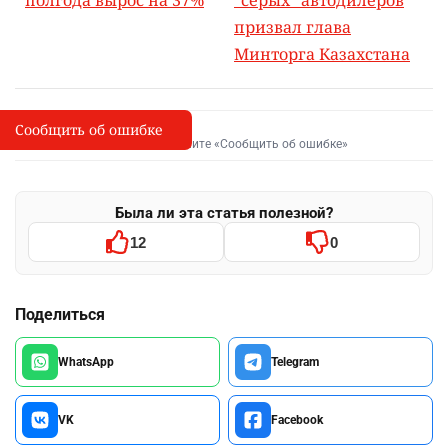
полгода вырос на 37%
"серых" автодилеров
призвал глава
Минторга Казахстана
Сообщить об ошибке
Сообщить об опечатке
I
Выделите фрагмент и нажмите «Сообщить об ошибке»
Была ли эта статья полезной?
12
0
Поделиться
WhatsApp
Telegram
VK
Facebook