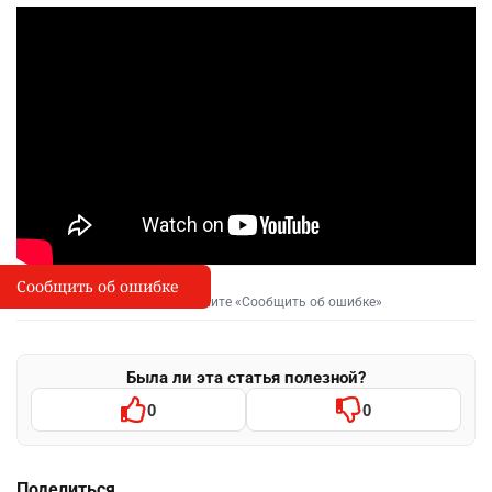
Сообщить об ошибке
Сообщить об опечатке
I
Выделите фрагмент и нажмите «Сообщить об ошибке»
Была ли эта статья полезной?
0
0
Поделиться