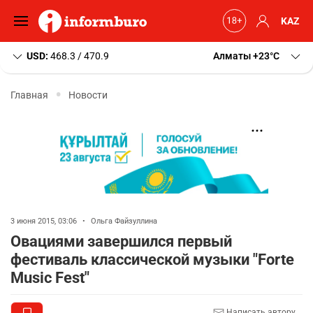
KAZ
USD:
468.3 / 470.9
Алматы
+23
C
Главная
Новости
3 июня 2015, 03:06
•
Ольга Файзуллина
Овациями завершился первый
фестиваль классической музыки "Forte
Music Fest"
Написать автору