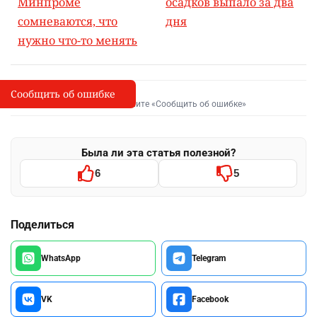
Минпроме
осадков выпало за два
сомневаются, что
дня
нужно что-то менять
Сообщить об ошибке
Сообщить об опечатке
I
Выделите фрагмент и нажмите «Сообщить об ошибке»
Была ли эта статья полезной?
6
5
Поделиться
WhatsApp
Telegram
VK
Facebook