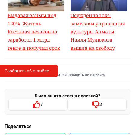
Выдавал займы под
Осуждённая экс-
120%. Житель
замглавы управления
Костаная незаконно
культуры Алматы
заработал 1 млрд
Наиля Мулюкова
тенге и получил срок
вышла на свободу
Сообщить об ошибке
Сообщить об опечатке
I
Выделите фрагмент и нажмите «Сообщить об ошибке»
Была ли эта статья полезной?
7
2
Поделиться