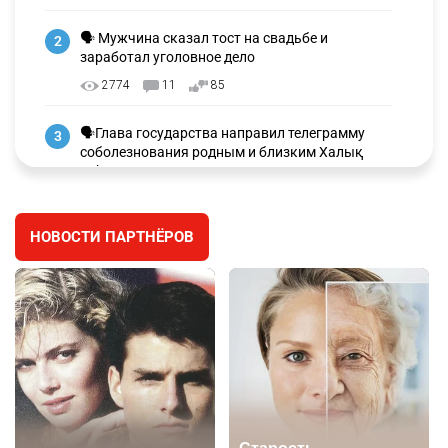
🗣 Мужчина сказал тост на свадьбе и
2
заработал уголовное дело
2774
11
85
🗣Глава государства направил телеграмму
3
соболезнования родным и близким Халық
қаһарманы Ивана Гапича
2635
2
42
НОВОСТИ ПАРТНЁРОВ
🇫🇷 Клуб ПСЖ объявил об открытии своей
4
футбольной академии в Астане
2634
2
39
🇺🇸🇯🇵 США и Япония провели совместную
5
интервенцию для спасения иены
2693
1
16
💬 Димаш Кудайберген ответил на критику
6