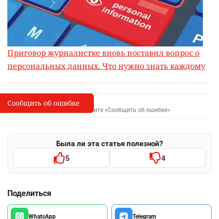
Приговор журналистке вновь поставил вопрос о
персональных данных. Что нужно знать каждому
Сообщить об ошибке
Сообщить об опечатке
I
Выделите фрагмент и нажмите «Сообщить об ошибке»
Была ли эта статья полезной?
5
4
Поделиться
WhatsApp
Telegram