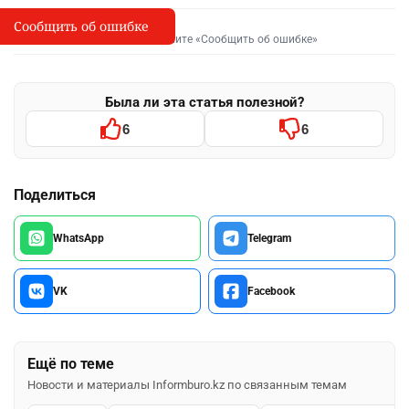
Сообщить об ошибке
Сообщить об опечатке
I
Выделите фрагмент и нажмите «Сообщить об ошибке»
Была ли эта статья полезной?
6
6
Поделиться
WhatsApp
Telegram
VK
Facebook
Ещё по теме
Новости и материалы Informburo.kz по связанным темам