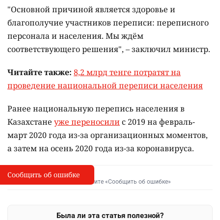
"Основной причиной является здоровье и
благополучие участников переписи: переписного
персонала и населения. Мы ждём
соответствующего решения", – заключил министр.
Читайте также:
8,2 млрд тенге потратят на
проведение национальной переписи населения
Ранее национальную перепись населения в
Казахстане
уже переносили
с 2019 на февраль-
март 2020 года из-за организационных моментов,
а затем на осень 2020 года из-за коронавируса.
Сообщить об ошибке
Сообщить об опечатке
I
Выделите фрагмент и нажмите «Сообщить об ошибке»
Была ли эта статья полезной?