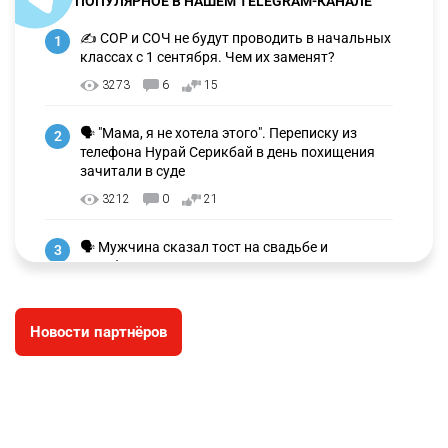
ПОПУЛЯРНОЕ В НАШЕМ TELEGRAM-КАНАЛЕ
✍️ СОР и СОЧ не будут проводить в начальных
1
классах с 1 сентября. Чем их заменят?
3273
6
15
🗣 "Мама, я не хотела этого". Переписку из
2
телефона Нурай Серикбай в день похищения
зачитали в суде
3212
0
21
🗣 Мужчина сказал тост на свадьбе и
3
заработал уголовное дело
2997
11
88
Новости партнёров
🐏 Скота больше, а мясо дороже. Почему в
4
Казахстане продолжают расти цены на
баранину и конину
2666
5
17