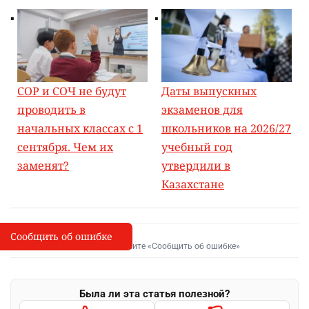
СОР и СОЧ не будут
Даты выпускных
проводить в
экзаменов для
начальных классах с 1
школьников на 2026/27
сентября. Чем их
учебный год
заменят?
утвердили в
Казахстане
Сообщить об ошибке
Сообщить об опечатке
I
Выделите фрагмент и нажмите «Сообщить об ошибке»
Была ли эта статья полезной?