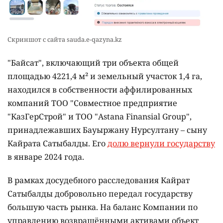
Скриншот с сайта sauda.e-qazyna.kz
"Байсат", включающий три объекта общей
площадью 4221,4 м² и земельный участок 1,4 га,
находился в собственности аффилированных
компаний ТОО "Совместное предприятие
"КазГерСтрой" и ТОО "Astana Finansial Group",
принадлежавших Бауыржану Нурсултану – сыну
Кайрата Сатыбалды. Его
долю вернули государству
в январе 2024 года.
В рамках досудебного расследования Кайрат
Сатыбалды добровольно передал государству
большую часть рынка. На баланс Компании по
управлению возвращёнными активами объект