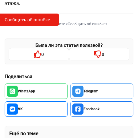
этажа.
Сообщить об ошибке
Сообщить об опечатке
I
Выделите фрагмент и нажмите «Сообщить об ошибке»
Была ли эта статья полезной?
0
0
Поделиться
WhatsApp
Telegram
VK
Facebook
Ещё по теме