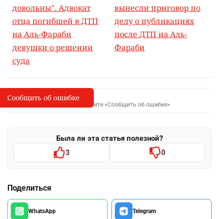
довольны". Адвокат
вынесли приговор по
отца погибшей в ДТП
делу о публикациях
на Аль-Фараби
после ДТП на Аль-
девушки о решении
Фараби
суда
Сообщить об ошибке
Сообщить об опечатке
I
Выделите фрагмент и нажмите «Сообщить об ошибке»
Была ли эта статья полезной?
3
0
Поделиться
WhatsApp
Telegram