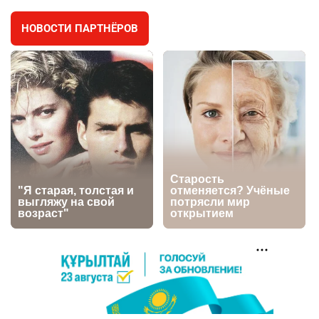
2936
11
88
НОВОСТИ ПАРТНЁРОВ
⚠️ Доброе утро, друзья! Предлагаем обзор
4
главных новостей за 4 августа
2741
0
1
🗣Глава государства направил телеграмму
5
соболезнования родным и близким Халық
қаһарманы Ивана Гапича
2733
2
42
🇫🇷 Клуб ПСЖ объявил об открытии своей
6
футбольной академии в Астане
2773
2
40
🚗 Казахстанцев убедили оформить
7
автокредиты за вознаграждение
2711
0
11