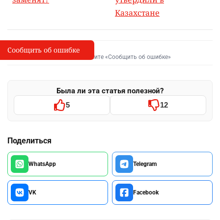
Казахстане
Сообщить об ошибке
Сообщить об опечатке
I
Выделите фрагмент и нажмите «Сообщить об ошибке»
Была ли эта статья полезной?
5
12
Поделиться
WhatsApp
Telegram
VK
Facebook