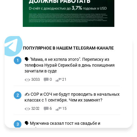
ПОПУЛЯРНОЕ В НАШЕМ TELEGRAM-КАНАЛЕ
🗣 "Мама, я не хотела этого". Переписку из
1
телефона Нурай Серикбай в день похищения
зачитали в суде
3033
0
21
✍️ СОР и СОЧ не будут проводить в начальных
2
классах с 1 сентября. Чем их заменят?
3202
6
15
🗣 Мужчина сказал тост на свадьбе и
3
заработал уголовное дело