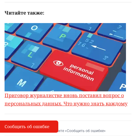
Читайте также:
Приговор журналистке вновь поставил вопрос о
персональных данных. Что нужно знать каждому
Сообщить об ошибке
Сообщить об опечатке
I
Выделите фрагмент и нажмите «Сообщить об ошибке»