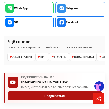
WhatsApp
Telegram
VK
Facebook
Ещё по теме
Новости и материалы Informburo.kz по связанным темам
АБИТУРИЕНТ
ЕНТ
ГРАНТЫ
ШКОЛЬНИКИ
ШКО
ПОДПИШИТЕСЬ НА НАС
Informburo.kz на YouTube
Видео, интервью и объяснения важных событий.
Подписаться