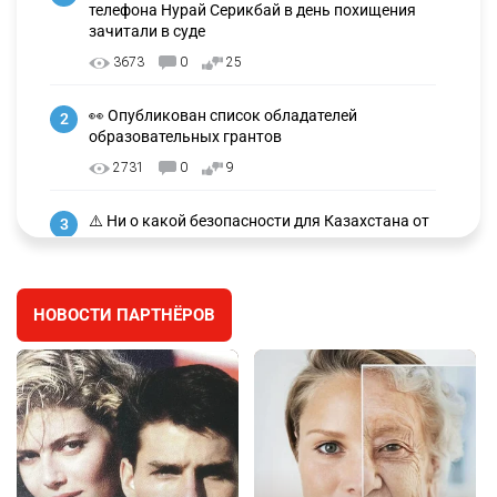
телефона Нурай Серикбай в день похищения
зачитали в суде
3673
0
25
👀 Опубликован список обладателей
2
образовательных грантов
2731
0
9
⚠️ Ни о какой безопасности для Казахстана от
3
атак дронов говорить не приходится
2616
1
26
НОВОСТИ ПАРТНЁРОВ
🪱 "Мы думаем, что правим миром, но это не
4
так". Как дьявольские черви меняют наше
представление о жизни на Земле
2720
0
13
💬 Прокуроры подали в суд ходатайство о
5
смягчении наказания для журналистки
Александры Алёховой