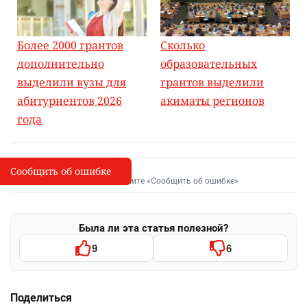
Более 2000 грантов
Сколько
дополнительно
образовательных
выделили вузы для
грантов выделили
абитуриентов 2026
акиматы регионов
года
Сообщить об ошибке
Сообщить об опечатке
I
Выделите фрагмент и нажмите «Сообщить об ошибке»
Была ли эта статья полезной?
9
6
Поделиться