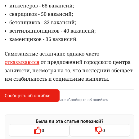
инженеров - 68 вакансий;
сварщиков - 50 вакансий;
бетонщиков - 32 вакансий;
вентиляционщиков - 40 вакансий;
каменщиков - 36 вакансий.
Самозанятые астанчане однако часто
отказываются
от предложений городского центра
занятости, несмотря на то, что последний обещает
им стабильность и социальные выплаты.
Сообщить об ошибке
Сообщить об опечатке
I
Выделите фрагмент и нажмите «Сообщить об ошибке»
Была ли эта статья полезной?
0
0