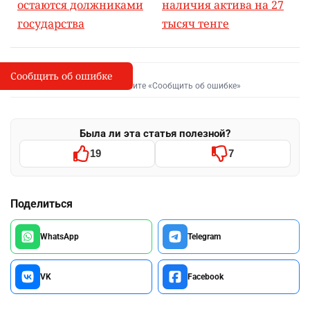
остаются должниками
наличия актива на 27
государства
тысяч тенге
Сообщить об ошибке
Сообщить об опечатке
I
Выделите фрагмент и нажмите «Сообщить об ошибке»
Была ли эта статья полезной?
19
7
Поделиться
WhatsApp
Telegram
VK
Facebook