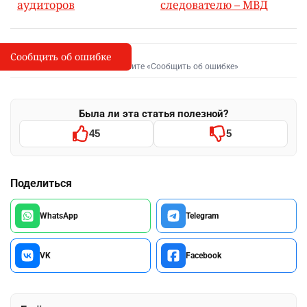
аудиторов
следователю – МВД
Сообщить об ошибке
Сообщить об опечатке
I
Выделите фрагмент и нажмите «Сообщить об ошибке»
Была ли эта статья полезной?
45
5
Поделиться
WhatsApp
Telegram
VK
Facebook