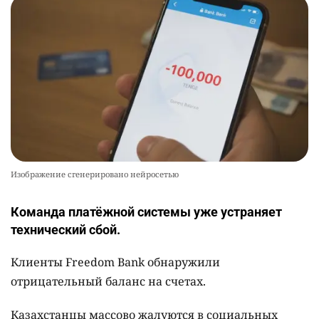
Жителя Костанайской области осудили за
10
установку Sim-Box
2568
0
26
Изображение сгенерировано нейросетью
Команда платёжной системы уже устраняет
технический сбой.
Клиенты Freedom Bank обнаружили
отрицательный баланс на счетах.
Казахстанцы массово жалуются в социальных