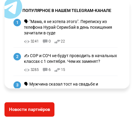
ПОПУЛЯРНОЕ В НАШЕМ TELEGRAM-КАНАЛЕ
🗣 "Мама, я не хотела этого". Переписку из
1
телефона Нурай Серикбай в день похищения
зачитали в суде
3241
0
22
✍️ СОР и СОЧ не будут проводить в начальных
2
классах с 1 сентября. Чем их заменят?
3285
6
15
🗣 Мужчина сказал тост на свадьбе и
3
заработал уголовное дело
3008
11
88
Новости партнёров
🐏 Скота больше, а мясо дороже. Почему в
4
Казахстане продолжают расти цены на
баранину и конину
2678
5
18