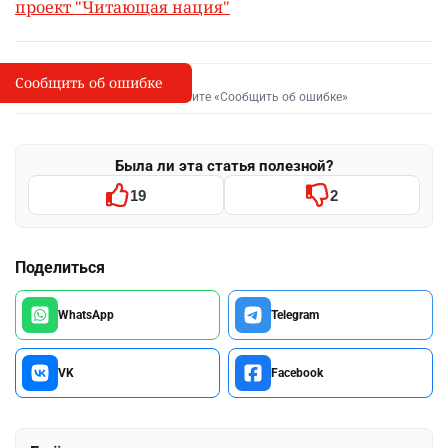
проект "Читающая нация"
Сообщить об ошибке
Сообщить об опечатке
I
Выделите фрагмент и нажмите «Сообщить об ошибке»
Была ли эта статья полезной?
19
2
Поделиться
WhatsApp
Telegram
VK
Facebook