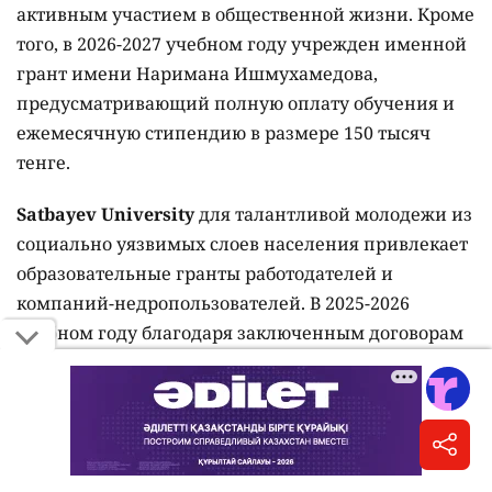
активным участием в общественной жизни. Кроме
того, в 2026-2027 учебном году учрежден именной
грант имени Наримана Ишмухамедова,
предусматривающий полную оплату обучения и
ежемесячную стипендию в размере 150 тысяч
тенге.
Satbayev University
для талантливой молодежи из
социально уязвимых слоев населения привлекает
образовательные гранты работодателей и
компаний-недропользователей. В 2025-2026
учебном году благодаря заключенным договорам
и соглашениям финансовую поддержку получили
более 538 студентов, продолживших обучение за
счёт компаний-недропользователей. Приоритет
при предоставлении грантов отдают студентам из
социально уязвимых слоев населения, которые