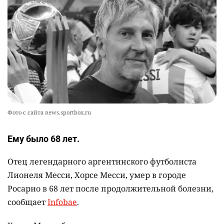
аппараты без инвалидности
2450
2
26
💻 В школах Казахстана изменили название и
10
содержание некоторых предметов
2473
3
19
Фото с сайта news.sportbox.ru
Ему было 68 лет.
Отец легендарного аргентинского футболиста
Лионеля Месси, Хорсе Месси, умер в городе
Росарио в 68 лет после продолжительной болезни,
сообщает
Infobae
.