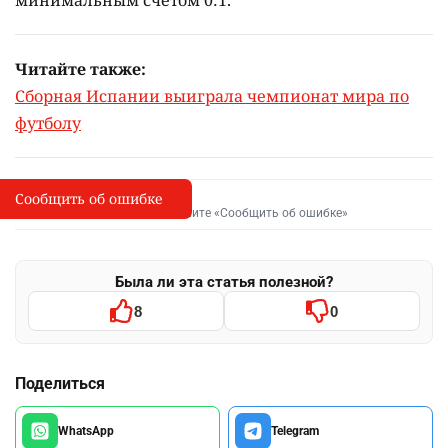
минимальным счётом 0:1.
Читайте также:
Сборная Испании выиграла чемпионат мира по
футболу
Сообщить об ошибке
Сообщить об опечатке
I
Выделите фрагмент и нажмите «Сообщить об ошибке»
Была ли эта статья полезной?
8
0
Поделиться
WhatsApp
Telegram